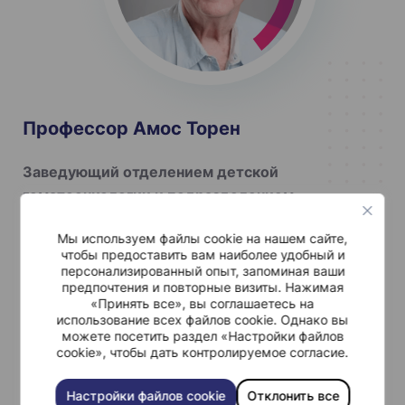
Профессор Амос Торен
Заведующий отделением детской
гематоонкологии и подразделением
трансплантации костного мозга
Мы используем файлы cookie на нашем сайте,
чтобы предоставить вам наиболее удобный и
Профессор Торен заведует отделением детской
персонализированный опыт, запоминая ваши
гематоонкологии, а также подразделением
предпочтения и повторные визиты. Нажимая
«Принять все», вы соглашаетесь на
трансплантации стволовых клеток. Основная
использование всех файлов cookie. Однако вы
исследовательская деятельность профессора
можете посетить раздел «Настройки файлов
cookie», чтобы дать контролируемое согласие.
заключается в изучении потенциала
терапии
CAR-T-клетками
. Он специализируется в области
Настройки файлов cookie
Отклонить все
педиатрии, общей гематологии и детской