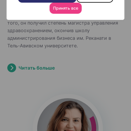
гематоонкологии. Профессор Торен окончил
Принять все
аспирантуру по специальности “Генетика”. Кроме
того, он получил степень магистра управления
здравоохранением, окончив школу
администрирования бизнеса им. Реканати в
Тель-Авивском университете.
Читать больше