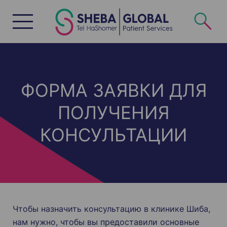
S
k
i
p
t
o
c
o
n
t
e
n
ФОРМА ЗАЯВКИ ДЛЯ
t
ПОЛУЧЕНИЯ
КОНСУЛЬТАЦИИ
Чтобы назначить консультацию в клинике Шиба,
нам нужно, чтобы вы предоставили основные