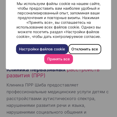
Одна из задач центра – объяснить родителям,
Мы используем файлы cookie на нашем сайте,
чтобы предоставить вам наиболее удобный и
пациентам и широкому кругу заинтересованных
персонализированный опыт, запоминая ваши
лиц, что представляет собой синдром Ретта.
предпочтения и повторные визиты. Нажимая
«Принять все», вы соглашаетесь на
Врачи центра также осуществляют диагностику
использование всех файлов cookie. Однако вы
и лечение детей с синдромом Ретта, привлекая
можете посетить раздел «Настройки файлов
cookie», чтобы дать контролируемое согласие.
к этому специалистов в области неврологии,
педиатрии, гастроэнтерологии, эндокринологии
Настройки файлов cookie
Отклонить все
и ортопедии.
Принять все
Клиника первазивных
расстройств
развития (ПРР)
Клиника ПРР Шиба предоставляет
профессиональные медицинские услуги детям с
расстройствами аутистического спектра,
нарушениями развития речи и языка,
нарушениями социального общения и