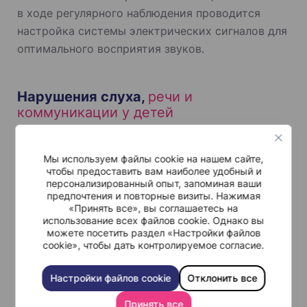
в ходе регулярного наблюдения проводится
настройка системы электрических сигналов для
оптимального восприятия звуков.
Нарушения слуха,
речи и
коммуникации у детей
Нарушения у детей младшего возраста:
в
очень раннем возрасте степень подобных
Мы используем файлы cookie на нашем сайте,
расстройств может варьироваться от
чтобы предоставить вам наиболее удобный и
затруднений произнести отдельные слова и
персонализированный опыт, запоминая ваши
составить простые предложения до более
предпочтения и повторные визиты. Нажимая
серьезных речевых проблем, связанных с
«Принять все», вы соглашаетесь на
подбором слов, интерактивной
использование всех файлов cookie. Однако вы
коммуникацией или словарным запасом. Мы
можете посетить раздел «Настройки файлов
проводим тестирование для оценки
cookie», чтобы дать контролируемое согласие.
функциональных навыков ребенка при
различных видах деятельности и типах
общения. Лечение включает в себя
Настройки файлов cookie
Отклонить все
еженедельные персонализированные сеансы
терапии.
Принять все