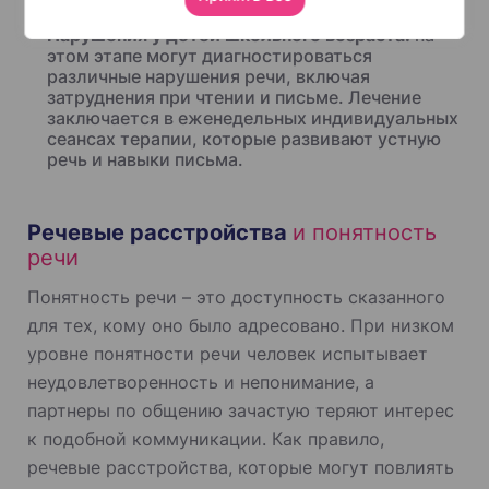
Нарушения у детей школьного возраста:
на
этом этапе могут диагностироваться
различные нарушения речи, включая
затруднения при чтении и письме. Лечение
заключается в еженедельных индивидуальных
сеансах терапии, которые развивают устную
речь и навыки письма.
Речевые расстройства
и понятность
речи
Понятность речи – это доступность сказанного
для тех, кому оно было адресовано. При низком
уровне понятности речи человек испытывает
неудовлетворенность и непонимание, а
партнеры по общению зачастую теряют интерес
к подобной коммуникации. Как правило,
речевые расстройства, которые могут повлиять