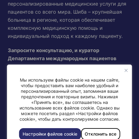
персонализированные медицинские услуги для
пациентов со всего мира. Шиба – крупнейшая
больница в регионе, которая обеспечивает
комплексную медицинскую помощь и
индивидуальный подход к каждому пациенту.
Запросите консультацию, и куратор
Департамента международных пациентов
Шибы свяжется с вами в ближайшее время:
Мы используем файлы cookie на нашем сайте,
чтобы предоставить вам наиболее удобный и
Новые пациенты
персонализированный опыт, запоминая ваши
предпочтения и повторные визиты. Нажимая
«Принять все», вы соглашаетесь на
Нынешние, возвращающиеся
использование всех файлов cookie. Однако вы
можете посетить раздел «Настройки файлов
cookie», чтобы дать контролируемое согласие.
Направить пациента
Настройки файлов cookie
Отклонить все