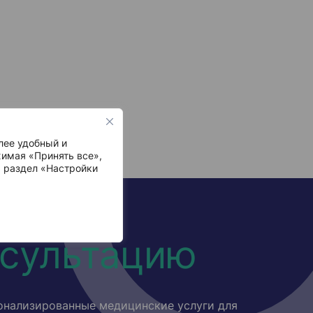
лее удобный и
имая «Принять все»,
ь раздел «Настройки
нсультацию
онализированные медицинские услуги для