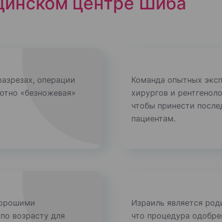
цинском центре Шиба
разрезах, операции
Команда опытных эксп
лютно «безножевая»
хирургов и рентгеноло
чтобы принести после
пациентам.
хорошими
Израиль является род
 по возрасту для
что процедура одобрен