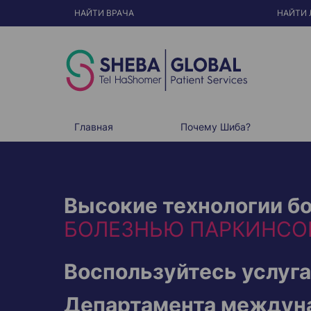
S
k
НАЙТИ ВРАЧА
НАЙТИ 
i
p
t
o
c
o
n
t
e
n
t
Главная
Почему Шиба?
Высокие технологии б
БОЛЕЗНЬЮ ПАРКИНСО
Воспользуйтесь услуг
Департамента междун