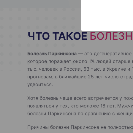
ЧТО ТАКОЕ
БОЛЕЗН
Болезнь Паркинсона
— это дегенеративное 
которое поражает около 1% людей старше 6
тыс. человек в России, 63 тыс. в Украине и
прогнозам, в ближайшие 25 лет число стр
удвоиться.
Хотя болезнь чаще всего встречается у п
появляться у тех, кто моложе 18 лет. Муж
болезни Паркинсона по сравнению с женщи
Причины болезни Паркинсона не полностью 