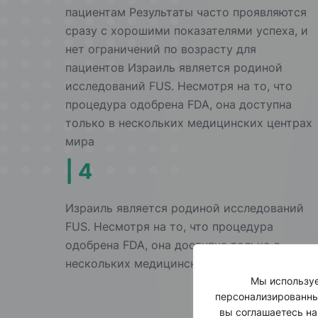
пациентам Результаты часто проявляются
сразу с хорошими показателями успеха, и
нет ограничений по возрасту для
пациентов Израиль является родиной
исследований FUS. Несмотря на то, что
процедура одобрена FDA, она доступна
только в нескольких медицинских центрах
мира
| 4
Израиль является родиной исследований
FUS. Несмотря на то, что процедура
одобрена FDA, она доступна только в
нескольких медицинских центрах мира
Мы используе
персонализированны
вы соглашаетесь на