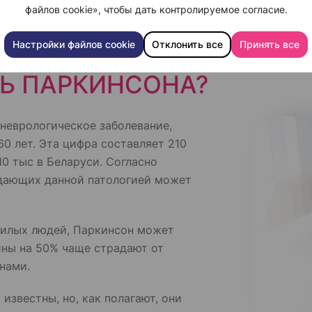
файлов cookie», чтобы дать контролируемое согласие.
Настройки файлов cookie
Отклонить все
Принять все
Ь ПАРКИНСОНА?
неврологическое заболевание,
0 лет. Эта цифра составляет 210
 10 тыс в Беларуси. Согласно
адающих данной патологией может
ожилых людей, Паркинсон может
чины на 50% чаще страдают от
нами.
известны, но, как полагают, они