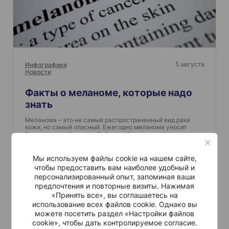
5 августа
Инфографики
Новости
Факты о меланоме, которые надо
знать
Меланома – это не самый распространенный вид рака
кожи, но самый опасный. Ежегодно меланома уносит
больше жизней, чем любой другой рак кожи. К сожалению,
заболеваемость…
Мы используем файлы cookie на нашем сайте,
чтобы предоставить вам наиболее удобный и
Читать больше
персонализированный опыт, запоминая ваши
предпочтения и повторные визиты. Нажимая
«Принять все», вы соглашаетесь на
использование всех файлов cookie. Однако вы
можете посетить раздел «Настройки файлов
cookie», чтобы дать контролируемое согласие.