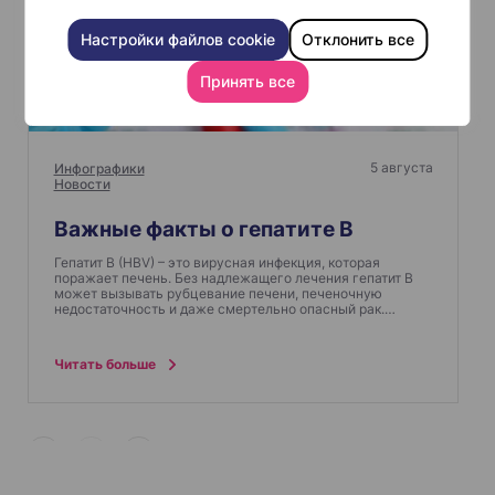
Настройки файлов cookie
Отклонить все
Принять все
5 августа
Инфографики
Новости
Важные факты о гепатите B
Гепатит B (HBV) – это вирусная инфекция, которая
поражает печень. Без надлежащего лечения гепатит В
может вызывать рубцевание печени, печеночную
недостаточность и даже смертельно опасный рак.…
Читать больше
1
2
<