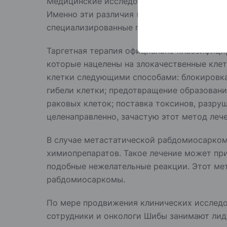
Медицинские исследования последних лет 
Именно эти различия (мутации) приводят к
специализированные препараты, которые с
Таргетная терапия официально классифици
которые нацелены на злокачественные клет
клетки следующими способами: блокировка 
гибели клетки; предотвращение образован
раковых клеток; поставка токсинов, разр
целенаправленно, зачастую этот метод леч
В случае метастатической рабдомиосарком
химиопрепаратов. Такое лечение может пр
подобные нежелательные реакции. Этот мет
рабдомиосаркомы.
По мере продвижения клинических исследо
сотрудники и онкологи Шибы занимают лид