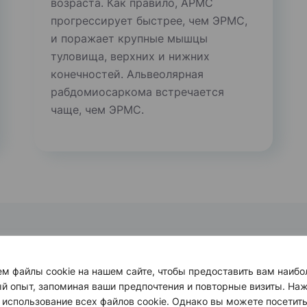
возраста. Как правило, АРМС
прогрессирует быстрее, чем ЭРМС,
и поражает крупные мышцы
туловища, верхних и нижних
конечностей. Альвеолярная
рабдомиосаркома встречается
чаще, чем ЭРМС.
м файлы cookie на нашем сайте, чтобы предоставить вам наибо
й опыт, запоминая ваши предпочтения и повторные визиты. Наж
 использование всех файлов cookie. Однако вы можете посетит