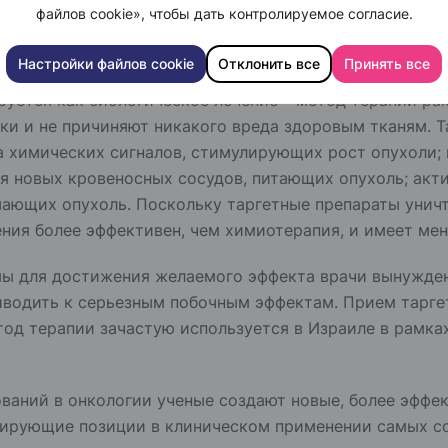
пролили свет на некоторые существенные различия м
файлов cookie», чтобы дать контролируемое согласие.
 бесконтрольному росту и делению последних. Эти све
пособны идентифицировать и прицельно атаковать опр
Настройки файлов cookie
Отклонить все
Принять все
руется как биологическое лечение – метод терапии ра
ки и не причиняют никакого вреда здоровым тканям. 
химических сигналов, стимулирующих рост опухоли; и
ия новых кровеносных сосудов, питающих опухоль; ак
ушающих опухоль. Поскольку таргетные препараты уни
ения более эффективен, чем химиотерапия, и имеет ме
ы для достижения желаемого эффекта врачи вынужден
иводить к серьезным побочным эффектам. Прием тарге
од терапии зачастую используется в Израиле в рамка
ваний в онкологии ученые создают новые, более эффе
ирующие позиции в клиническом применении самых со