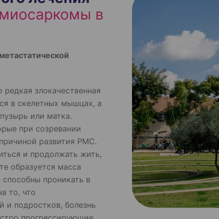
омиосаркомы в
 метастатической
о редкая злокачественная
ся в скелетных мышцах, а
 пузырь или матка.
орые при созревании
причиной развития РМС.
иться и продолжать жить,
ате образуется масса
е способны проникать в
а то, что
й и подростков, болезнь
быстро прогрессирующие