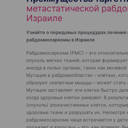
метастатической рабд
Израиле
Узнайте о передовых процедурах лечения
рабдомиосаркомы в Израиле
Рабдомиосаркома (РМС) – это относительн
опухоль мягких тканей, которая формирует
иногда в полых органах, таких как мочевой
Мутация в рабдомиобластах – клетках, кот
образуют скелетные мышцы – может стать 
Мутация заставляет эти клетки быстро дел
когда здоровые клетки умирают. В результ
(опухоль) злокачественных клеток, которы
здоровые ткани и разрушать их. Несмотря н
рабдомиосаркома чаще встречается у дете
поражает и взрослых – это, как правило, 