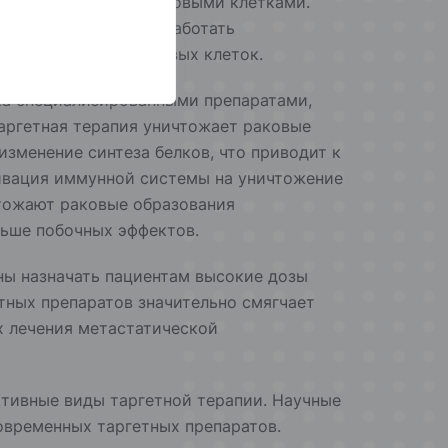
ежду здоровыми и раковыми клетками.
дения позволили разработать
еделенные типы раковых клеток.
ка специализированными препаратами,
Таргетная терапия уничтожает раковые
зменение синтеза белков, что приводит к
тивация иммунной системы на уничтожение
чтожают раковые образования
ньше побочных эффектов.
ы назначать пациентам высокие дозы
тных препаратов значительно смягчает
х лечения метастатической
ктивные виды таргетной терапии. Научные
временных таргетных препаратов.