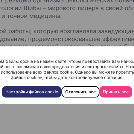
т реакцию организма онкологических больн
тологии Шибы – мирового лидера в своей об
ти точной медицины.
ой работы, которую возглавляла заведующая
едование, продемонстрировавшее эффектив
чения рака молочной железы. Эти данные бы
 онкологии (ASCO) в 2020 году.
м файлы cookie на нашем сайте, чтобы предоставить вам наибо
й опыт, запоминая ваши предпочтения и повторные визиты. Наж
 использование всех файлов cookie. Однако вы можете посетит
е объявления о сотрудничестве, представите
файлов cookie», чтобы дать контролируемое согласие.
науке, в области больших данных и техноло
Настройки файлов cookie
Отклонить все
Принять все
ины в экосистеме здравоохранения”.