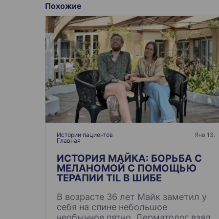
в
Похожие
и
г
а
ц
и
я
п
о
з
а
Истории пациентов
Янв 13.
Главная
п
и
ИСТОРИЯ МАЙКА: БОРЬБА С
МЕЛАНОМОЙ С ПОМОЩЬЮ
с
ТЕРАПИИ TIL В ШИБЕ
я
В возрасте 36 лет Майк заметил у
м
себя на спине небольшое
необычное пятно. Дерматолог взял