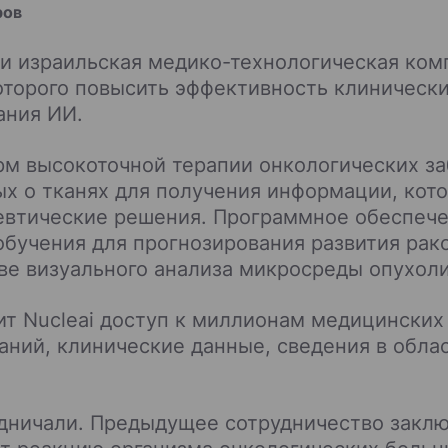
ров
и израильская медико-технологическая комп
оторого повысить эффективность клиническ
ания ИИ.
рм высокоточной терапии онкологических за
х о тканях для получения информации, кото
евтические решения. Программное обеспече
бучения для прогнозирования развития рак
ве визуального анализа микросреды опухоли
т Nucleai доступ к миллионам медицинских 
аний, клинические данные, сведения в обла
удничали. Предыдущее сотрудничество заклю