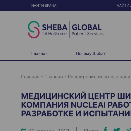
S
k
НАЙТИ ВРАЧА
НАЙТИ 
i
p
t
o
c
o
n
t
e
n
t
Главная
Почему Шиба?
Главная
-
Главная
-
Расширение использования
МЕДИЦИНСКИЙ ЦЕНТР ШИ
КОМПАНИЯ NUCLEAI РАБО
РАЗРАБОТКЕ И ИСПЫТАНИ
12 апреля, 2021
Share