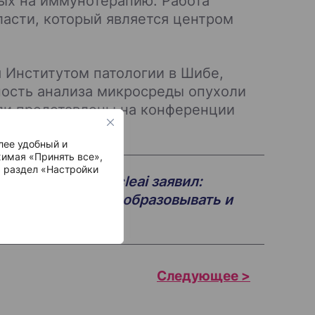
ых на иммунотерапию. Работа
ласти, который является центром
 Институтом патологии в Шибе,
ность анализа микросреды опухоли
ли представлены на конференции
лее удобный и
имая «Принять все»,
ь раздел «Настройки
ль компании Nucleai заявил:
гий позволяет преобразовывать и