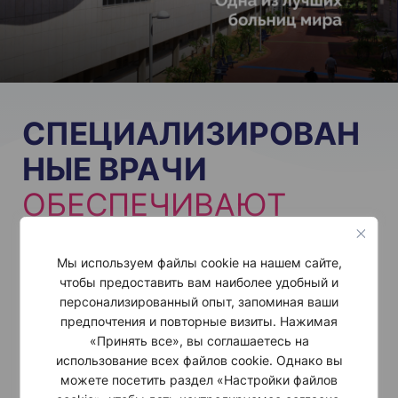
СПЕЦИАЛИЗИРОВАН
НЫЕ ВРАЧИ
ОБЕСПЕЧИВАЮТ
КОМПЛЕКСНОЕ
Мы используем файлы cookie на нашем сайте,
ЛЕЧЕНИЕ:
чтобы предоставить вам наиболее удобный и
персонализированный опыт, запоминая ваши
предпочтения и повторные визиты. Нажимая
Отделение хирургии медицинского центра Шиба
«Принять все», вы соглашаетесь на
тесно сотрудничает с Медицинской школой
использование всех файлов cookie. Однако вы
Саклера в Тель-Авивском университете.
можете посетить раздел «Настройки файлов
Хирургическое подразделение Медицинского