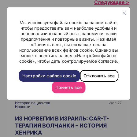
а
в
и
Мы используем файлы cookie на нашем сайте,
Похожие
г
чтобы предоставить вам наиболее удобный и
персонализированный опыт, запоминая ваши
а
предпочтения и повторные визиты. Нажимая
ц
«Принять все», вы соглашаетесь на
использование всех файлов cookie. Однако вы
и
можете посетить раздел «Настройки файлов
я
cookie», чтобы дать контролируемое согласие.
п
Настройки файлов cookie
Отклонить все
о
з
Принять все
а
п
Истории пациентов
Июл 27.
Новости
и
ИЗ НОРВЕГИИ В ИЗРАИЛЬ: CAR-T-
с
ТЕРАПИЯ ВОЛЧАНКИ – ИСТОРИЯ
я
ХЕНРИКА