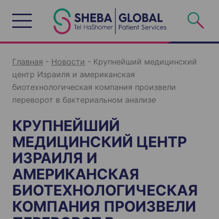
S
k
i
p
t
o
c
o
n
Главная
-
Новости
-
Крупнейший медицинский
t
e
центр Израиля и американская
n
t
биотехнологическая компания произвели
переворот в бактериальном анализе
КРУПНЕЙШИЙ
МЕДИЦИНСКИЙ ЦЕНТР
ИЗРАИЛЯ И
АМЕРИКАНСКАЯ
БИОТЕХНОЛОГИЧЕСКАЯ
КОМПАНИЯ ПРОИЗВЕЛИ