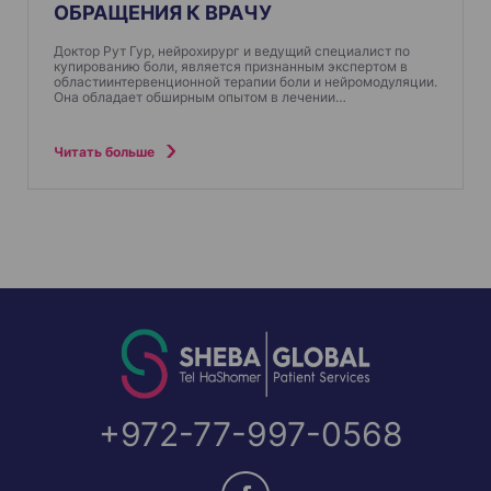
ОБРАЩЕНИЯ К ВРАЧУ
Доктор Рут Гур, нейрохирург и ведущий специалист по
купированию боли, является признанным экспертом в
областиинтервенционной терапии боли и нейромодуляции.
Она обладает обширным опытом в лечении…
Читать больше
+972-77-997-0568