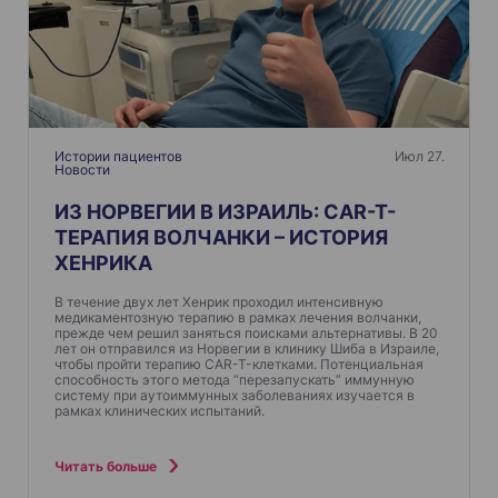
я
п
о
з
а
п
Истории пациентов
Июл 27.
Новости
и
ИЗ НОРВЕГИИ В ИЗРАИЛЬ: CAR-T-
с
ТЕРАПИЯ ВОЛЧАНКИ – ИСТОРИЯ
я
ХЕНРИКА
м
В течение двух лет Хенрик проходил интенсивную
медикаментозную терапию в рамках лечения волчанки,
прежде чем решил заняться поисками альтернативы. В 20
лет он отправился из Норвегии в клинику Шиба в Израиле,
чтобы пройти терапию CAR-T-клетками. Потенциальная
способность этого метода “перезапускать” иммунную
систему при аутоиммунных заболеваниях изучается в
рамках клинических испытаний.
Читать больше