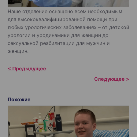
Наше отделение оснащено всем необходимым
для высококвалифицированной помощи при
любых урологических заболеваниях – от детской
урологии и уродинамики для женщин до
сексуальной реабилитации для мужчин и
женщин.
Н
а
в
и
Похожие
г
а
ц
и