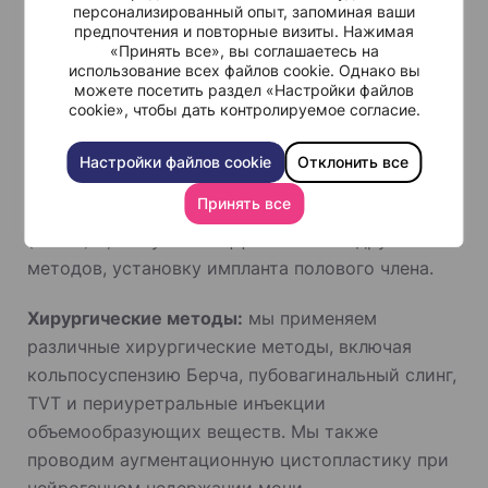
опытный уролог, сексолог и специально
персонализированный опыт, запоминая ваши
предпочтения и повторные визиты. Нажимая
обученная медсестра. Мы проводим тщательную
«Принять все», вы соглашаетесь на
диагностику и сотрудничаем с
использование всех файлов cookie. Однако вы
можете посетить раздел «Настройки файлов
реабилитационным персоналом больницы.
cookie», чтобы дать контролируемое согласие.
Лечение может включать в себя изменение
образа жизни, медикаментозную терапию,
Настройки файлов cookie
Отклонить все
самостоятельное проведение инъекций,
Принять все
вакуумную терапию, трансуретральную терапию
(MUSE) и, в случае неэффективности других
методов, установку импланта полового члена.
Хирургические методы:
мы применяем
различные хирургические методы, включая
кольпосуспензию Берча, пубовагинальный слинг,
TVT и периуретральные инъекции
объемообразующих веществ. Мы также
проводим аугментационную цистопластику при
нейрогенном недержании мочи.