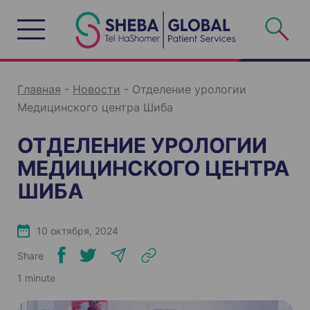
S
k
i
p
t
o
c
o
n
Главная
-
Новости
-
Отделение урологии
t
e
Медицинского центра Шиба
n
t
ОТДЕЛЕНИЕ УРОЛОГИИ
МЕДИЦИНСКОГО ЦЕНТРА
ШИБА
10 октября, 2024
Share
1 minute