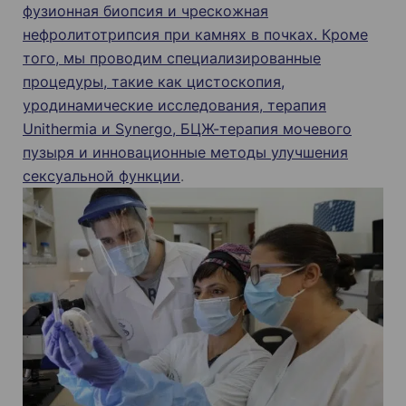
фузионная биопсия и чрескожная
нефролитотрипсия при камнях в почках. Кроме
того, мы проводим специализированные
процедуры, такие как цистоскопия,
уродинамические исследования, терапия
Unithermia и Synergo, БЦЖ-терапия мочевого
пузыря и инновационные методы улучшения
сексуальной функции
.