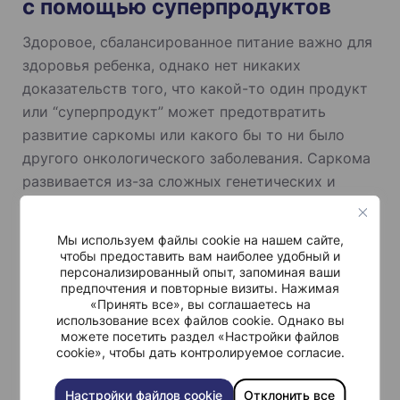
с помощью суперпродуктов
Здоровое, сбалансированное питание важно для
здоровья ребенка, однако нет никаких
доказательств того, что какой-то один продукт
или “суперпродукт” может предотвратить
развитие саркомы или какого бы то ни было
другого онкологического заболевания. Саркома
развивается из-за сложных генетических и
молекулярных изменений, а не из-за пищевых
факторов. Важно правильно питаться, но это не
Мы используем файлы cookie на нашем сайте,
заменит надлежащего медицинского ухода и
чтобы предоставить вам наиболее удобный и
персонализированный опыт, запоминая ваши
лечения.
предпочтения и повторные визиты. Нажимая
«Принять все», вы соглашаетесь на
использование всех файлов cookie. Однако вы
Н
можете посетить раздел «Настройки файлов
а
cookie», чтобы дать контролируемое согласие.
в
Настройки файлов cookie
Отклонить все