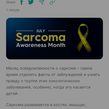
Share
1 minute
Месяц осведомленности о саркоме – самое
время отделить факты от заблуждений и узнать
правду о группе этих онкологических
заболеваний, особенно, когда это касается
детей.
Саркома развивается в костях, мышцах,