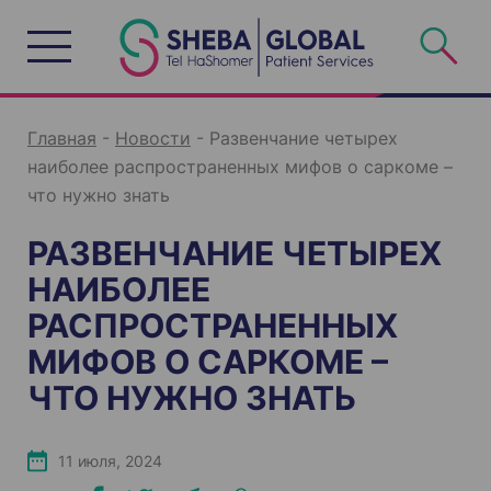
S
k
i
p
t
o
c
o
n
Главная
-
Новости
-
Развенчание четырех
t
e
наиболее распространенных мифов о саркоме –
n
t
что нужно знать
РАЗВЕНЧАНИЕ ЧЕТЫРЕХ
НАИБОЛЕЕ
РАСПРОСТРАНЕННЫХ
МИФОВ О САРКОМЕ –
ЧТО НУЖНО ЗНАТЬ
11 июля, 2024