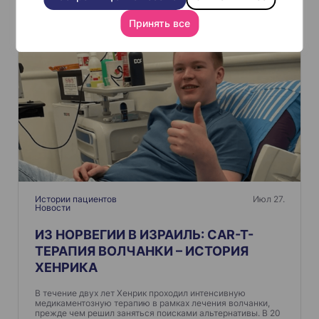
и
Похожие
г
Принять все
а
ц
и
я
п
о
з
а
п
Истории пациентов
Июл 27.
Новости
и
ИЗ НОРВЕГИИ В ИЗРАИЛЬ: CAR-T-
с
ТЕРАПИЯ ВОЛЧАНКИ – ИСТОРИЯ
я
ХЕНРИКА
м
В течение двух лет Хенрик проходил интенсивную
медикаментозную терапию в рамках лечения волчанки,
прежде чем решил заняться поисками альтернативы. В 20