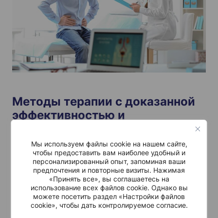
Методы терапии с доказанной
эффективностью и
индивидуальный подход
Мы используем файлы cookie на нашем сайте,
Диагностика – это только начало, затем следует
чтобы предоставить вам наиболее удобный и
лечение, которое часто включает в себя высоко
персонализированный опыт, запоминая ваши
предпочтения и повторные визиты. Нажимая
персонализированную физиотерапию для
«Принять все», вы соглашаетесь на
восстановления функций и улучшения качества
использование всех файлов cookie. Однако вы
можете посетить раздел «Настройки файлов
жизни. Нурит Звулун объясняет, что она и ее
cookie», чтобы дать контролируемое согласие.
команда лечат целый ряд проблем, связанных с