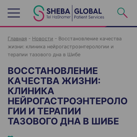
S
k
i
p
t
o
c
o
n
Главная
-
Новости
-
Восстановление качества
t
e
жизни: клиника нейрогастроэнтерологии и
n
t
терапии тазового дна в Шибе
ВОССТАНОВЛЕНИЕ
КАЧЕСТВА ЖИЗНИ:
КЛИНИКА
НЕЙРОГАСТРОЭНТЕРОЛО
ГИИ И ТЕРАПИИ
ТАЗОВОГО ДНА В ШИБЕ