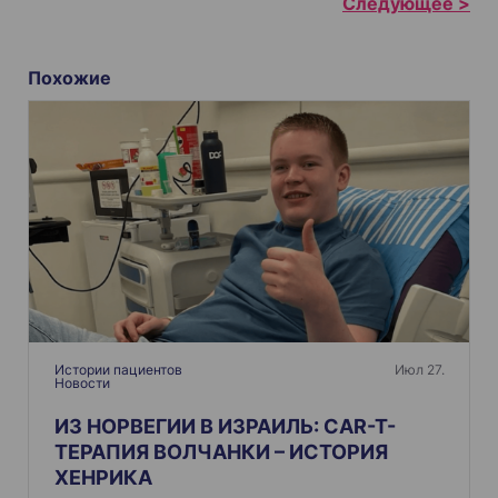
а
в
и
Похожие
г
а
ц
и
я
п
о
з
а
п
Истории пациентов
Июл 27.
Новости
и
ИЗ НОРВЕГИИ В ИЗРАИЛЬ: CAR-T-
с
ТЕРАПИЯ ВОЛЧАНКИ – ИСТОРИЯ
я
ХЕНРИКА