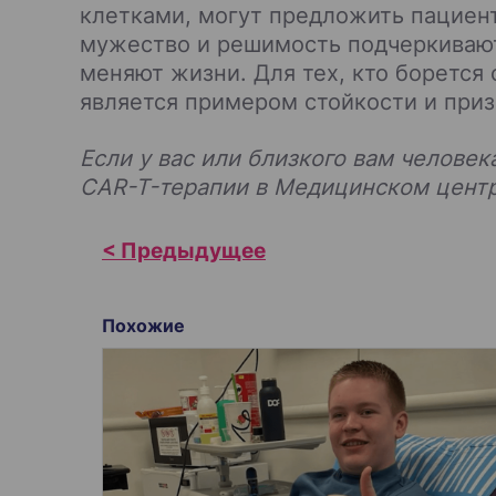
клетками, могут предложить пациен
мужество и решимость подчеркиваю
меняют жизни. Для тех, кто боретс
является примером стойкости и приз
Если у вас или близкого вам челове
CAR-T-терапии в Медицинском цент
Н
а
в
Похожие
и
г
а
ц
и
я