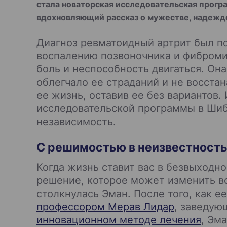
стала новаторская исследовательская прогр
вдохновляющий рассказ о мужестве, надежде
Диагноз ревматоидный артрит был пос
воспалению позвоночника и фибромиа
боль и неспособность двигаться. Она
облегчало ее страданий и не восста
ее жизнь, оставив ее без вариантов.
исследовательской программы в Шибе
независимость.
С решимостью в неизвестност
Когда жизнь ставит вас в безвыходно
решение, которое может изменить вс
столкнулась Эман. После того, как 
профессором Мерав Лидар
, заведую
инновационном методе лечения
, Эм