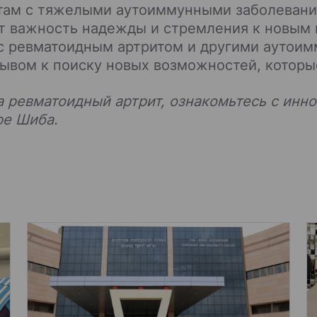
там с тяжелыми аутоиммунными заболевания
т важность надежды и стремления к новым
я с ревматоидным артритом и другими аутои
ывом к поиску новых возможностей, которы
ка ревматоидный артрит, ознакомьтесь с ин
ре Шиба.