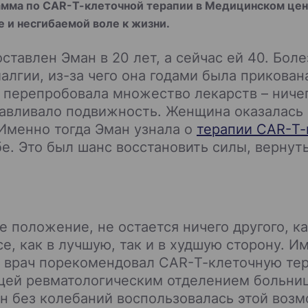
амма по CAR-Т-клеточной терапии в Медицинском цен
 и несгибаемой воле к жизни.
тавлен Эман в 20 лет, а сейчас ей 40. Бол
лгии, из-за чего она годами была прикован
 перепробовала множество лекарств – ничег
навливало подвижность. Женщина оказалась в
 Именно тогда Эман узнала о
терапии CAR-Т-
. Это был шанс восстановить силы, вернут
ь
е положение, не остается ничего другого, к
е, как в лучшую, так и в худшую сторону. И
ее врач порекомендовал CAR-Т-клеточную тер
щей ревматологическим отделением больниц
ан без колебаний воспользовалась этой возм