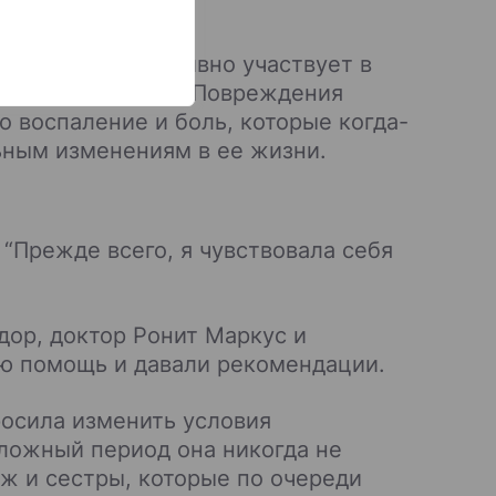
по-прежнему активно участвует в
ния ее здоровья. Повреждения
о воспаление и боль, которые когда-
ьным изменениям в ее жизни.
“Прежде всего, я чувствовала себя
ор, доктор Ронит Маркус и
ю помощь и давали рекомендации.
росила изменить условия
сложный период она никогда не
ж и сестры, которые по очереди