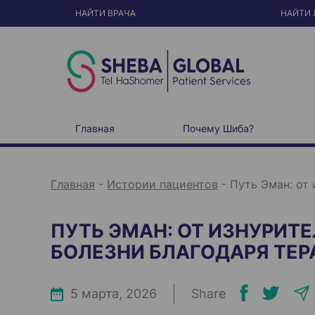
S
k
НАЙТИ ВРАЧА
НАЙТИ 
i
p
t
o
c
o
n
t
e
n
t
Главная
Почему Шиба?
Главная
-
Истории пациентов
-
Путь Эман: от
ПУТЬ ЭМАН: ОТ ИЗНУРИТ
БОЛЕЗНИ БЛАГОДАРЯ ТЕР
5 марта, 2026
Share