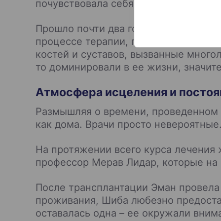
почувствовала себя в безопасности, 
Прошло почти два года с момента тр
процессе терапии, проводя осмотры
костей и суставов, вызванные много
то доминировали в ее жизни, значит
Атмосфера исцеления и посто
Размышляя о времени, проведенном в
как дома. Врачи просто невероятные.
На протяжении всего курса лечения
профессор Мерав Лидар, которые на
После трансплантации Эман провела 
проживания, Шиба любезно предостав
оставалась одна – ее окружали вним