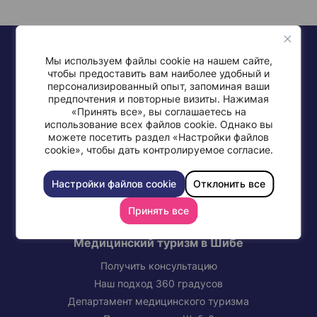
Мы используем файлы cookie на нашем сайте,
чтобы предоставить вам наиболее удобный и
персонализированный опыт, запоминая ваши
предпочтения и повторные визиты. Нажимая
«Принять все», вы соглашаетесь на
+972-77-997-0568
использование всех файлов cookie. Однако вы
можете посетить раздел «Настройки файлов
cookie», чтобы дать контролируемое согласие.
Настройки файлов cookie
Отклонить все
СВЯЖИТЕСЬ С МЕДИЦИНСКИМ ЦЕНТРОМ ШИБА
Принять все
Медицинский туризм в Шибе
Получить консультацию
Наш подход 360 градусов
Департамент медицинского туризма