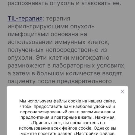
распознавать опухоль и атаковать ее.
TIL-терапия
: терапия
инфильтрирующими опухоль
лимфоцитами основана на
использовании иммунных клеток,
полученных непосредственно из
опухоли. Эти клетки многократно
размножают в лабораторных условиях,
а затем в большом количестве вводят
пациенту после предварительного
курса химиотерапии.
Мы используем файлы cookie на нашем сайте,
TIL-терапия доступна лишь в
чтобы предоставить вам наиболее удобный и
нескольких медицинских центрах по
персонализированный опыт, запоминая ваши
предпочтения и повторные визиты. Нажимая
всему миру, и еще меньше
«Принять все», вы соглашаетесь на
учреждений располагают собственной
использование всех файлов cookie. Однако вы
можете посетить раздел «Настройки файлов