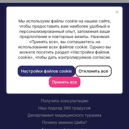
Мы используем файлы cookie на нашем сайте,
чтобы предоставить вам наиболее удобный и
персонализированный опыт, запоминая ваши
предпочтения и повторные визиты. Нажимая
+972-77-997-0568
«Принять все», вы соглашаетесь на
использование всех файлов cookie. Однако вы
можете посетить раздел «Настройки файлов
cookie», чтобы дать контролируемое согласие.
Настройки файлов cookie
Отклонить все
СВЯЖИТЕСЬ С МЕДИЦИНСКИМ ЦЕНТРОМ ШИБА
Принять все
Медицинский туризм в Шибе
Получить консультацию
Наш подход 360 градусов
Департамент медицинского туризма
Почему именно Шиба?