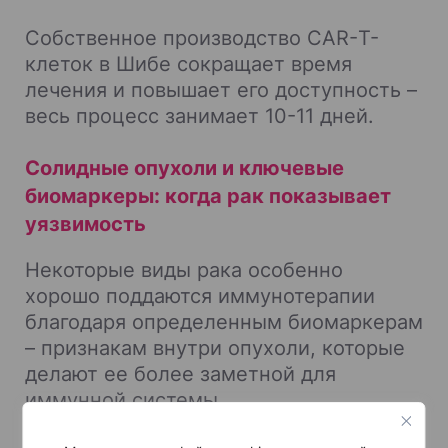
Собственное производство CAR-Т-
клеток в Шибе сокращает время
лечения и повышает его доступность –
весь процесс занимает 10-11 дней.
Солидные опухоли и ключевые
биомаркеры: когда рак показывает
уязвимость
Некоторые виды рака особенно
хорошо поддаются иммунотерапии
благодаря определенным биомаркерам
– признакам внутри опухоли, которые
делают ее более заметной для
иммунной системы.