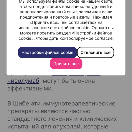
Среди них:
Мы используем файлы cookie на нашем сайте,
чтобы предоставить вам наиболее удобный и
персонализированный опыт, запоминая ваши
Опухоли с высокой микросателлитной
предпочтения и повторные визиты. Нажимая
нестабильностью (MSI-High),
«Принять все», вы соглашаетесь на
использование всех файлов cookie. Однако вы
Опухоли с дефицитом репарации
можете посетить раздел «Настройки файлов
неспаренных оснований (dMMR),
cookie», чтобы дать контролируемое согласие.
Высокая мутационная нагрузка опухоли
Настройки файлов cookie
Отклонить все
(TMB-high).
Принять все
При наличии этих характеристик такие
препараты как
пембролизумаб
или
ниволумаб
, могут быть очень
эффективными.
В Шибе эти иммунотерапевтические
препараты являются частью
стандартного лечения и клинических
испытаний для опухолей, которые