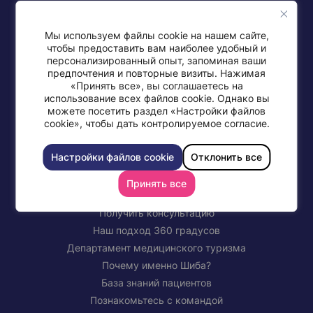
Мы используем файлы cookie на нашем сайте,
чтобы предоставить вам наиболее удобный и
персонализированный опыт, запоминая ваши
+972-77-997-0568
предпочтения и повторные визиты. Нажимая
«Принять все», вы соглашаетесь на
использование всех файлов cookie. Однако вы
можете посетить раздел «Настройки файлов
cookie», чтобы дать контролируемое согласие.
СВЯЖИТЕСЬ С МЕДИЦИНСКИМ ЦЕНТРОМ ШИБА
Настройки файлов cookie
Отклонить все
Принять все
Медицинский туризм в Шибе
Получить консультацию
Наш подход 360 градусов
Департамент медицинского туризма
Почему именно Шиба?
База знаний пациентов
Познакомьтесь с командой