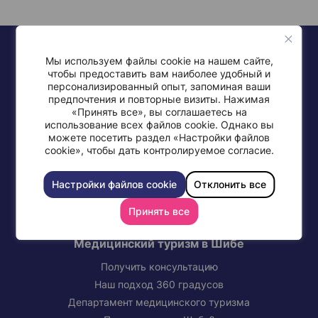
Мы используем файлы cookie на нашем сайте,
чтобы предоставить вам наиболее удобный и
персонализированный опыт, запоминая ваши
предпочтения и повторные визиты. Нажимая
«Принять все», вы соглашаетесь на
+972-77-997-0568
использование всех файлов cookie. Однако вы
можете посетить раздел «Настройки файлов
cookie», чтобы дать контролируемое согласие.
Настройки файлов cookie
Отклонить все
СВЯЖИТЕСЬ С МЕДИЦИНСКИМ ЦЕНТРОМ ШИБА
Принять все
Медицинский туризм в Шибе
Получить консультацию
Наш подход 360 градусов
Департамент медицинского туризма