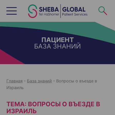
S
k
i
p
t
o
c
o
n
t
e
ПАЦИЕНТ
n
БАЗА ЗНАНИЙ
t
Главная
-
База знаний
-
Вопросы о въезде в
Израиль
ТЕМА: ВОПРОСЫ О ВЪЕЗДЕ В
ИЗРАИЛЬ