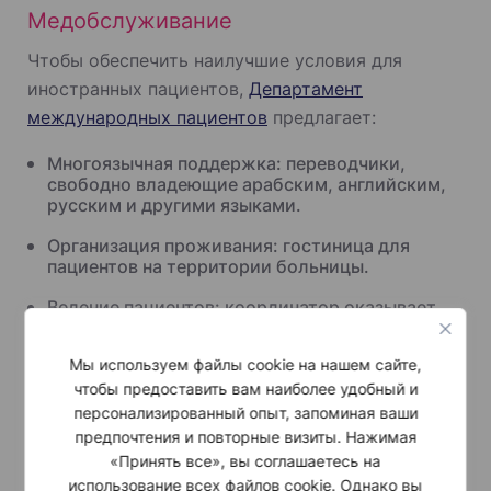
Медобслуживание
Чтобы обеспечить наилучшие условия для
иностранных пациентов,
Департамент
международных пациентов
предлагает:
Многоязычная поддержка: переводчики,
свободно владеющие арабским, английским,
русским и другими языками.
Организация проживания: гостиница для
пациентов на территории больницы.
Ведение пациентов: координатор оказывает
помощь на протяжении всего процесса, от
первичной консультации до последующего
Мы используем файлы cookie на нашем сайте,
наблюдения.
чтобы предоставить вам наиболее удобный и
персонализированный опыт, запоминая ваши
предпочтения и повторные визиты. Нажимая
Мировое признание и аккредитация
«Принять все», вы соглашаетесь на
Неустанные усилия Шибы по предоставлению
использование всех файлов cookie. Однако вы