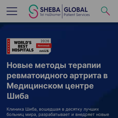
S
k
i
p
t
o
c
o
n
t
e
n
t
Новые методы терапии
ревматоидного артрита в
Медицинском центре
Шиба
Клиника Шиба, вошедшая в десятку лучших
больниц мира, разрабатывает и внедряет новые