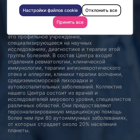
Заблудовича и отделение
ревматологии
Настройки файлов cookie
Отклонить все
Принять все
Центр терапии аутоиммунных заболеваний им.
Заблудовича и отделение ревматологии Шибы —
это профильное учреждение,
специализирующееся на научных
исследованиях, диагностике и терапии этой
группы болезней. В состав Центра входят
отделения ревматологии, клинической
иммунологии, терапии ангионевротического
отека и аллергии, клиники терапии волчанки,
средиземноморской лихорадки и
аутовоспалительных заболеваний. Коллектив
нашего Центра состоит из врачей и
исследователей мирового уровня, специалистов
различных областей. Они предоставляют
персонализированную медицинскую помощь
более чем при 80 аутоиммунных заболеваниях,
от которых страдает около 20% населения
планеты.