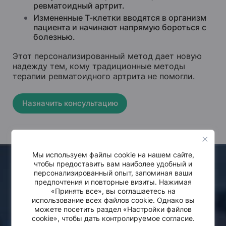
ревматоидный артрит.
Измененные Т-клетки вводятся в организм
пациента и начинают напрямую бороться с
болезнью.
Этот персонализированный метод дает новую
надежду тем, кому традиционные методы
терапии ревматоидного артрита не помогли.
Назначить консультацию
Мы используем файлы cookie на нашем сайте,
чтобы предоставить вам наиболее удобный и
персонализированный опыт, запоминая ваши
Центр терапии
предпочтения и повторные визиты. Нажимая
«Принять все», вы соглашаетесь на
аутоиммунных
использование всех файлов cookie. Однако вы
заболеваний им.
можете посетить раздел «Настройки файлов
cookie», чтобы дать контролируемое согласие.