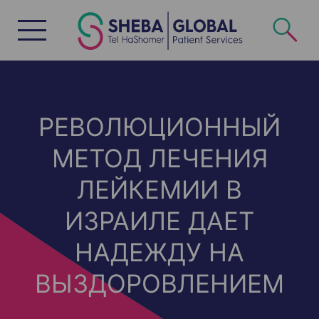
S
k
i
p
t
o
c
o
n
t
e
n
РЕВОЛЮЦИОННЫЙ
t
МЕТОД ЛЕЧЕНИЯ
ЛЕЙКЕМИИ В
ИЗРАИЛЕ ДАЕТ
НАДЕЖДУ НА
ВЫЗДОРОВЛЕНИЕМ