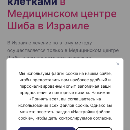
клетками
в
Медицинском центре
Шиба в Израиле
В Израиле лечение по этому методу
осуществляется только в Медицинском центре
Шиба, в рамках детского отделения
гематоонкологии и Института иммуно-
онкологии им. Эллы Лемельбаум. Шиба – это
Мы используем файлы cookie на нашем сайте,
чтобы предоставить вам наиболее удобный и
первая больница, которая начала применять этот
персонализированный опыт, запоминая ваши
инновационный метод лечения за пределами
предпочтения и повторные визиты. Нажимая
США. На сегодняшний день этот вид терапии
«Принять все», вы соглашаетесь на
доступен в США только в рамках клинических
использование всех файлов cookie. Однако вы
исследований. Преимущества терапии CAR-T-
можете посетить раздел «Настройки файлов
клетками в клинике Шиба:
cookie», чтобы дать контролируемое согласие.