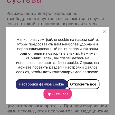
Ревизионное эндопротезирование
тазобедренного сустава выполняются в случае
если по какой-то причине первичная замена
тазобедренного сустава не удалась. Типичными
причинами неудачи являются расшатывание
медицинского изделия, последующая травма
Мы используем файлы cookie на нашем сайте,
или несоблюдение врачебных рекомендаций.
чтобы предоставить вам наиболее удобный и
персонализированный опыт, запоминая ваши
Каждый год в Медицинском центре имени Хаима
предпочтения и повторные визиты. Нажимая
Шибы проводится около 50 таких ревизионных
«Принять все», вы соглашаетесь на
операций.
использование всех файлов cookie. Однако вы
можете посетить раздел «Настройки файлов
Характер и продолжительность
cookie», чтобы дать контролируемое согласие.
послеоперационного выздоровления сильно
варьируются и зависят от пациента и его
Настройки файлов cookie
Отклонить все
истории заболевания. Чтобы предотвратить
расшатывание медицинского изделия и неудачи
Принять все
первичной операции в Медицинском центре
имени Хаима Шибы используются
цементированные протезы. При протезировании
нами используются исключительно медицинские