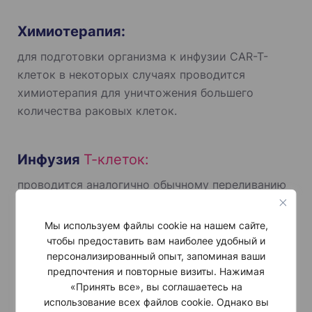
Химиотерапия:
для подготовки организма к инфузии CAR-T-
клеток в некоторых случаях проводится
химиотерапия для уничтожения большего
количества раковых клеток.
Инфузия
Т-клеток:
проводится аналогично обычному переливанию
крови.
Мы используем файлы cookie на нашем сайте,
чтобы предоставить вам наиболее удобный и
Выздоровление:
персонализированный опыт, запоминая ваши
предпочтения и повторные визиты. Нажимая
возможно, пациенту потребуется оставаться в
«Принять все», вы соглашаетесь на
условиях стационара в течение нескольких
использование всех файлов cookie. Однако вы