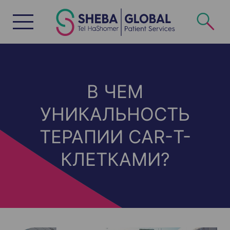
S
k
i
p
t
o
c
o
n
t
e
n
В ЧЕМ
t
УНИКАЛЬНОСТЬ
ТЕРАПИИ CAR-Т-
КЛЕТКАМИ?