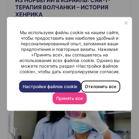
ИЗ НОРВЕГИИ В ИЗРАИЛЬ: CAR-T-
с
ТЕРАПИЯ ВОЛЧАНКИ – ИСТОРИЯ
я
ХЕНРИКА
м
В течение двух лет Хенрик проходил интенсивную
медикаментозную терапию в рамках лечения волчанки,
Мы используем файлы cookie на нашем сайте,
прежде чем решил заняться поисками альтернативы. В 20
чтобы предоставить вам наиболее удобный и
лет он отправился из Норвегии в клинику Шиба в Израиле,
чтобы пройти терапию CAR-T-клетками. Потенциальная
персонализированный опыт, запоминая ваши
способность этого метода “перезапускать” иммунную
предпочтения и повторные визиты. Нажимая
систему при аутоиммунных заболеваниях изучается в
«Принять все», вы соглашаетесь на
рамках клинических испытаний.
использование всех файлов cookie. Однако вы
можете посетить раздел «Настройки файлов
cookie», чтобы дать контролируемое согласие.
Читать больше
Настройки файлов cookie
Отклонить все
Принять все