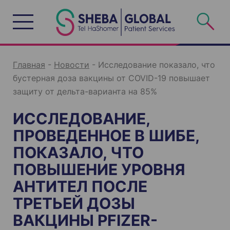
S
k
i
p
t
o
c
o
n
Главная
-
Новости
-
Исследование показало, что
t
e
бустерная доза вакцины от COVID-19 повышает
n
t
защиту от дельта-варианта на 85%
ИССЛЕДОВАНИЕ,
ПРОВЕДЕННОЕ В ШИБЕ,
ПОКАЗАЛО, ЧТО
ПОВЫШЕНИЕ УРОВНЯ
АНТИТЕЛ ПОСЛЕ
ТРЕТЬЕЙ ДОЗЫ
ВАКЦИНЫ PFIZER-