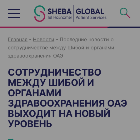
S
k
i
p
t
o
c
o
n
Главная
-
Новости
-
Последние новости о
t
e
сотрудничестве между Шибой и органами
n
t
здравоохранения ОАЭ
СОТРУДНИЧЕСТВО
МЕЖДУ ШИБОЙ И
ОРГАНАМИ
ЗДРАВООХРАНЕНИЯ ОАЭ
ВЫХОДИТ НА НОВЫЙ
УРОВЕНЬ