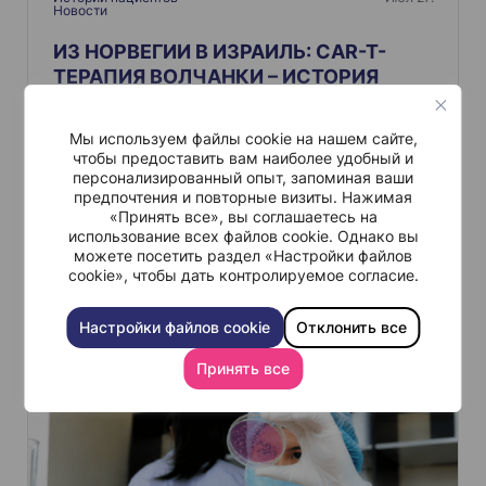
п
Новости
и
ИЗ НОРВЕГИИ В ИЗРАИЛЬ: CAR-T-
с
ТЕРАПИЯ ВОЛЧАНКИ – ИСТОРИЯ
я
ХЕНРИКА
м
Мы используем файлы cookie на нашем сайте,
В течение двух лет Хенрик проходил интенсивную
медикаментозную терапию в рамках лечения волчанки,
чтобы предоставить вам наиболее удобный и
прежде чем решил заняться поисками альтернативы. В 20
персонализированный опыт, запоминая ваши
лет он отправился из Норвегии в клинику Шиба в Израиле,
предпочтения и повторные визиты. Нажимая
чтобы пройти терапию CAR-T-клетками. Потенциальная
«Принять все», вы соглашаетесь на
способность этого метода “перезапускать” иммунную
систему при аутоиммунных заболеваниях изучается в
использование всех файлов cookie. Однако вы
рамках клинических испытаний.
можете посетить раздел «Настройки файлов
cookie», чтобы дать контролируемое согласие.
Читать больше
Настройки файлов cookie
Отклонить все
Принять все