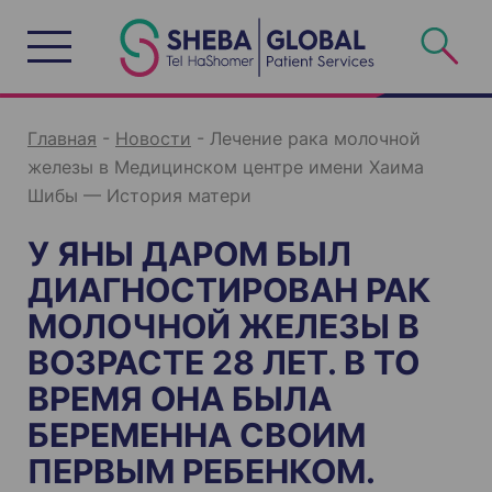
S
k
i
p
t
o
c
o
n
Главная
-
Новости
-
Лечение рака молочной
t
e
железы в Медицинском центре имени Хаима
n
t
Шибы — История матери
У ЯНЫ ДАРОМ БЫЛ
ДИАГНОСТИРОВАН РАК
МОЛОЧНОЙ ЖЕЛЕЗЫ В
ВОЗРАСТЕ 28 ЛЕТ. В ТО
ВРЕМЯ ОНА БЫЛА
БЕРЕМЕННА СВОИМ
ПЕРВЫМ РЕБЕНКОМ.