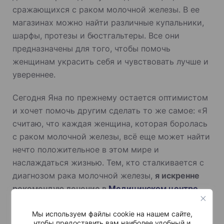
сражающихся с раком молочной железы. В ее
магазинах можно найти различные купальники,
шарфы, протезы и бюстгальтеры. Все они
предназначены для того, чтобы помочь
женщинам украсить себя и чувствовать лучше и
увереннее.
Сегодня Яна по прежнему остается оптимистом
и хочет помочь другим сделать то же самое: «Я
считаю, что каждая женщина, которая боролась
с раком молочной железы, всё еще может найти
нечто положительное в этом мире и
наслаждаться жизнью. Тем, кто сталкивается с
диагнозом рака молочной железы,
я искренне
рекомендую лечение в
Медицинском центре
имени Хаима Шибы
– лучшем медицинском
Мы используем файлы cookie на нашем сайте,
учреждении в Израиле».
чтобы предоставить вам наиболее удобный и