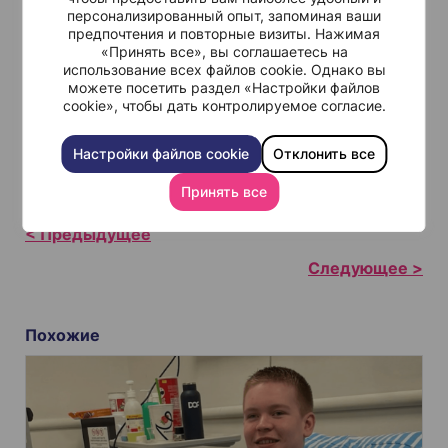
персонализированный опыт, запоминая ваши
С помощью современной медицины и
предпочтения и повторные визиты. Нажимая
«Принять все», вы соглашаетесь на
качественного лечения Рак молочной железы
использование всех файлов cookie. Однако вы
поддается лечению.
можете посетить раздел «Настройки файлов
cookie», чтобы дать контролируемое согласие.
Свяжитесь с Медицинским центром имени
Хаима Шибы для консультации о возможности
Настройки файлов cookie
Отклонить все
лечения Рака молочной железы.
Принять все
Н
а
в
и
Похожие
г
а
ц
и