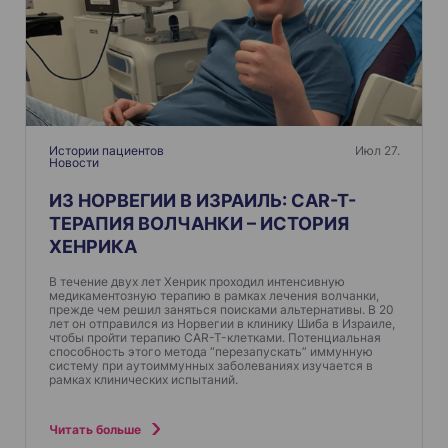
я
п
о
з
а
п
Истории пациентов
Июл 27.
Новости
и
ИЗ НОРВЕГИИ В ИЗРАИЛЬ: CAR-T-
с
ТЕРАПИЯ ВОЛЧАНКИ – ИСТОРИЯ
я
ХЕНРИКА
м
В течение двух лет Хенрик проходил интенсивную
медикаментозную терапию в рамках лечения волчанки,
прежде чем решил заняться поисками альтернативы. В 20
лет он отправился из Норвегии в клинику Шиба в Израиле,
чтобы пройти терапию CAR-T-клетками. Потенциальная
способность этого метода “перезапускать” иммунную
систему при аутоиммунных заболеваниях изучается в
рамках клинических испытаний.
Читать больше