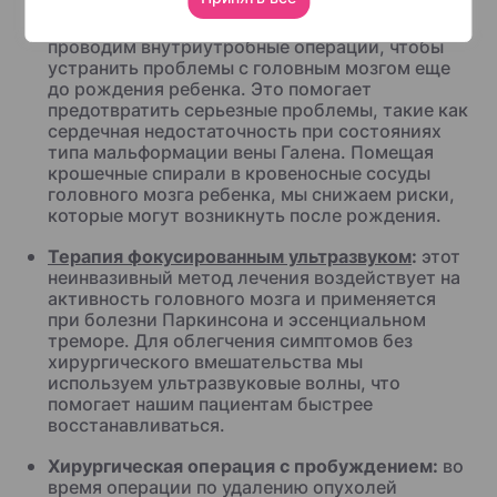
Внутриутробная хирургия головного мозга:
мы
проводим внутриутробные операции, чтобы
устранить проблемы с головным мозгом еще
до рождения ребенка. Это помогает
предотвратить серьезные проблемы, такие как
сердечная недостаточность при состояниях
типа мальформации вены Галена. Помещая
крошечные спирали в кровеносные сосуды
головного мозга ребенка, мы снижаем риски,
которые могут возникнуть после рождения.
Терапия фокусированным ультразвуком
:
этот
неинвазивный метод лечения воздействует на
активность головного мозга и применяется
при болезни Паркинсона и эссенциальном
треморе. Для облегчения симптомов без
хирургического вмешательства мы
используем ультразвуковые волны, что
помогает нашим пациентам быстрее
восстанавливаться.
Хирургическая операция с пробуждением:
во
время операции по удалению опухолей