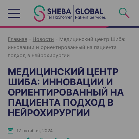
S
k
i
p
t
o
c
o
n
Главная
-
Новости
-
Медицинский центр Шиба:
t
e
инновации и ориентированный на пациента
n
t
подход в нейрохирургии
МЕДИЦИНСКИЙ ЦЕНТР
ШИБА: ИННОВАЦИИ И
ОРИЕНТИРОВАННЫЙ НА
ПАЦИЕНТА ПОДХОД В
НЕЙРОХИРУРГИИ
17 октября, 2024