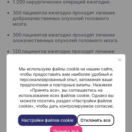
1 200 хирургических операций ежегодно.
300 пациентов ежегодно проходят лечение
доброкачественных опухолей головного
мозга.
300 пациентов ежегодно проходят лечение
злокачественных опухолей головного мозга.
120 пациентов ежегодно проходят лечение
цереброваскулярных поражений.
Мы используем файлы cookie на нашем сайте,
чтобы предоставить вам наиболее удобный и
Новаторство Шибы в
персонализированный опыт, запоминая ваши
нейрохирургии
предпочтения и повторные визиты. Нажимая
«Принять все», вы соглашаетесь на
использование всех файлов cookie. Однако вы
Наши врачи применяют передовые технологии и
можете посетить раздел «Настройки файлов
прилагают совместные усилия для решения
cookie», чтобы дать контролируемое согласие.
широкого спектра неврологических проблем.
Настройки файлов cookie
Отклонить все
Вот некоторые из наших достижений:
Принять все