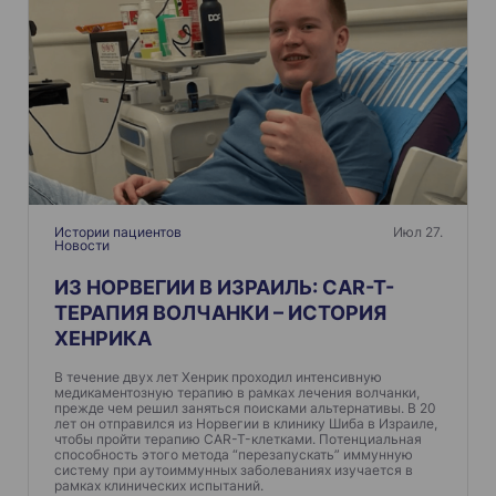
ц
и
я
п
о
з
а
п
Истории пациентов
Июл 27.
Новости
и
ИЗ НОРВЕГИИ В ИЗРАИЛЬ: CAR-T-
с
ТЕРАПИЯ ВОЛЧАНКИ – ИСТОРИЯ
я
ХЕНРИКА
м
В течение двух лет Хенрик проходил интенсивную
медикаментозную терапию в рамках лечения волчанки,
прежде чем решил заняться поисками альтернативы. В 20
лет он отправился из Норвегии в клинику Шиба в Израиле,
чтобы пройти терапию CAR-T-клетками. Потенциальная
способность этого метода “перезапускать” иммунную
систему при аутоиммунных заболеваниях изучается в
рамках клинических испытаний.