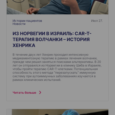
о
з
а
п
Истории пациентов
Июл 27.
Новости
и
ИЗ НОРВЕГИИ В ИЗРАИЛЬ: CAR-T-
с
ТЕРАПИЯ ВОЛЧАНКИ – ИСТОРИЯ
я
ХЕНРИКА
м
В течение двух лет Хенрик проходил интенсивную
медикаментозную терапию в рамках лечения волчанки,
прежде чем решил заняться поисками альтернативы. В 20
лет он отправился из Норвегии в клинику Шиба в Израиле,
чтобы пройти терапию CAR-T-клетками. Потенциальная
способность этого метода “перезапускать” иммунную
систему при аутоиммунных заболеваниях изучается в
рамках клинических испытаний.
Читать больше