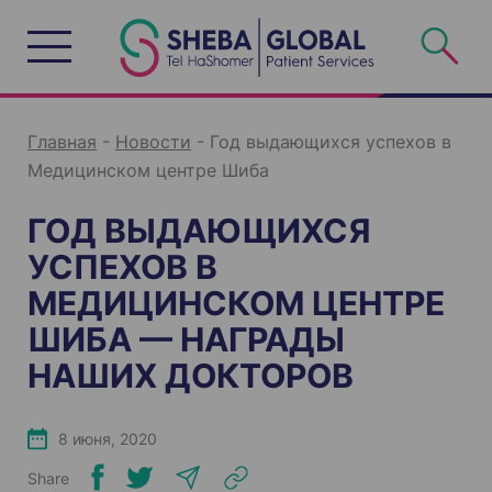
S
k
i
p
t
o
c
o
n
Главная
-
Новости
-
Год выдающихся успехов в
t
e
Медицинском центре Шиба
n
t
ГОД ВЫДАЮЩИХСЯ
УСПЕХОВ В
МЕДИЦИНСКОМ ЦЕНТРЕ
ШИБА — НАГРАДЫ
НАШИХ ДОКТОРОВ
8 июня, 2020
Share