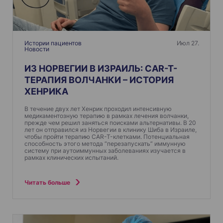
о
з
а
п
Истории пациентов
Июл 27.
Новости
и
ИЗ НОРВЕГИИ В ИЗРАИЛЬ: CAR-T-
с
ТЕРАПИЯ ВОЛЧАНКИ – ИСТОРИЯ
я
ХЕНРИКА
м
В течение двух лет Хенрик проходил интенсивную
медикаментозную терапию в рамках лечения волчанки,
прежде чем решил заняться поисками альтернативы. В 20
лет он отправился из Норвегии в клинику Шиба в Израиле,
чтобы пройти терапию CAR-T-клетками. Потенциальная
способность этого метода “перезапускать” иммунную
систему при аутоиммунных заболеваниях изучается в
рамках клинических испытаний.
Читать больше