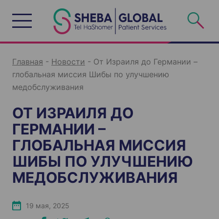
S
k
i
p
t
o
c
o
n
Главная
-
Новости
-
От Израиля до Германии –
t
e
глобальная миссия Шибы по улучшению
n
t
медобслуживания
ОТ ИЗРАИЛЯ ДО
ГЕРМАНИИ –
ГЛОБАЛЬНАЯ МИССИЯ
ШИБЫ ПО УЛУЧШЕНИЮ
МЕДОБСЛУЖИВАНИЯ
19 мая, 2025