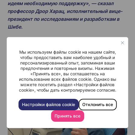
идеям необходимую поддержку», — сказал
профессор Дрор Харац, исполнительный вице-
президент по исследованиям и разработкам в
Шибе.
Н
Мы используем файлы cookie на нашем сайте,
чтобы предоставить вам наиболее удобный и
а
персонализированный опыт, запоминая ваши
в
предпочтения и повторные визиты. Нажимая
«Принять все», вы соглашаетесь на
и
использование всех файлов cookie. Однако вы
Похожие
можете посетить раздел «Настройки файлов
г
cookie», чтобы дать контролируемое согласие.
а
ц
Настройки файлов cookie
Отклонить все
и
Принять все
я
п