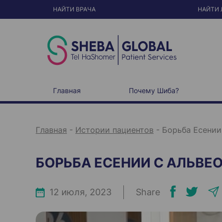
S
k
НАЙТИ ВРАЧА
НАЙТИ 
i
p
t
o
c
o
n
t
e
n
t
Главная
Почему Шиба?
Главная
-
Истории пациентов
-
Борьба Есении
БОРЬБА ЕСЕНИИ С АЛЬВ
12 июля, 2023
Share