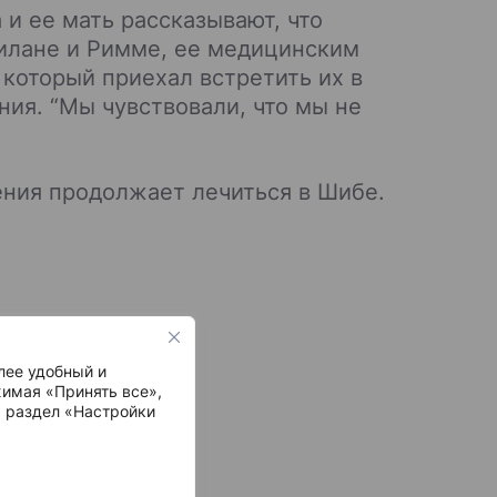
и ее мать рассказывают, что
илане и Римме, ее медицинским
 который приехал встретить их в
ния. “Мы чувствовали, что мы не
ения продолжает лечиться в Шибе.
лее удобный и
имая «Принять все»,
ь раздел «Настройки