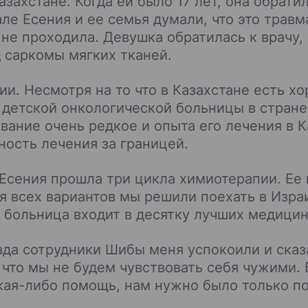
азахстане. Когда ей было 17 лет, она обрат
е Есения и ее семья думали, что это травм
не проходила. Девушка обратилась к врачу, 
д саркомы мягких тканей.
ии. Несмотря на то что в Казахстане есть х
детской онкологической больницы в стране 
вание очень редкое и опыта его лечения в 
ость лечения за границей.
 Есения прошла три цикла химиотерапии. Ее 
 всех вариантов мы решили поехать в Изра
т больница входит в десятку лучших медици
зда сотрудники Шибы меня успокоили и сказа
что мы не будем чувствовать себя чужими. В
акая-либо помощь, нам нужно было только по