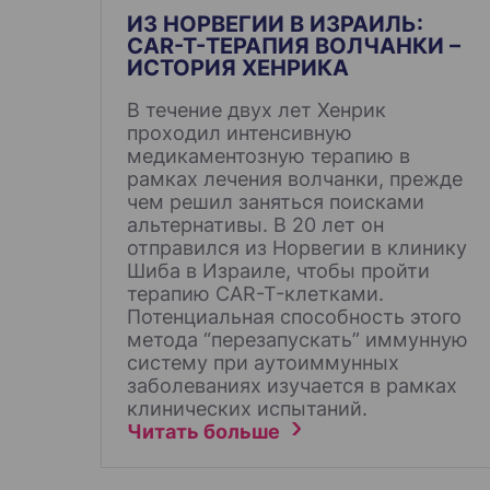
и
ИЗ НОРВЕГИИ В ИЗРАИЛЬ:
CAR-T-ТЕРАПИЯ ВОЛЧАНКИ –
с
ИСТОРИЯ ХЕНРИКА
я
В течение двух лет Хенрик
м
проходил интенсивную
медикаментозную терапию в
рамках лечения волчанки, прежде
чем решил заняться поисками
альтернативы. В 20 лет он
отправился из Норвегии в клинику
Шиба в Израиле, чтобы пройти
терапию CAR-T-клетками.
Потенциальная способность этого
метода “перезапускать” иммунную
систему при аутоиммунных
заболеваниях изучается в рамках
клинических испытаний.
Читать больше