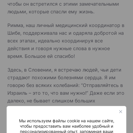
чтобы он встретился с этими замечательными
людьми, которые спасли ему жизнь.
Римма, наш личный медицинский координатор в
Шибе, поддерживала нас и одаряла добротой на
всех этапах, идеально координируя все
действия и говоря нужные слова в нужное
время. Большое ей спасибо!
Здесь, в Словении, я встречаю людей, чьи дети
страдают похожими болезнями сердца. Я им
говорю без всяких колебаний: “Отправляйтесь в
Израиль – это то, что вам нужно!” Даже если это
далеко, не бывает слишком больших
расстояний, когда речь идет о спасении жизни
своего ребенка.
Мы используем файлы cookie на нашем сайте,
чтобы предоставить вам наиболее удобный и
персонализированный опыт, запоминая ваши