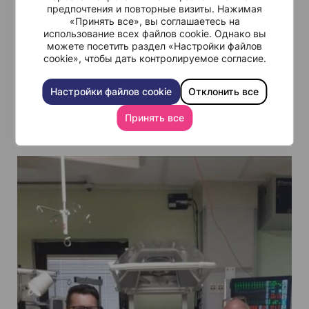
Наряду с теми, кто поддерживал меня в
предпочтения и повторные визиты. Нажимая
«Принять все», вы соглашаетесь на
Израиле, я должен также поблагодарить мать
использование всех файлов cookie. Однако вы
Габриэля, Петру, и нашего старшего сына,
можете посетить раздел «Настройки файлов
cookie», чтобы дать контролируемое согласие.
Ловро, которые были для меня источником
мощной энергии и душевного равновесия, что
Настройки файлов cookie
Отклонить все
помогло мне преодолеть это испытание. Я
люблю вас всех!»
Принять все