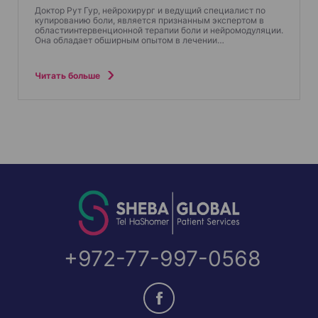
Доктор Рут Гур, нейрохирург и ведущий специалист по
купированию боли, является признанным экспертом в
областиинтервенционной терапии боли и нейромодуляции.
Она обладает обширным опытом в лечении…
Читать больше
+972-77-997-0568