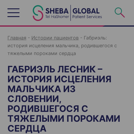
S
k
i
p
t
o
c
o
n
Главная
-
Истории пациентов
-
Габриэль:
t
e
история исцеления мальчика, родившегося с
n
t
тяжелыми пороками сердца
ГАБРИЭЛЬ ЛЕСНИК –
ИСТОРИЯ ИСЦЕЛЕНИЯ
МАЛЬЧИКА ИЗ
СЛОВЕНИИ,
РОДИВШЕГОСЯ С
ТЯЖЕЛЫМИ ПОРОКАМИ
СЕРДЦА