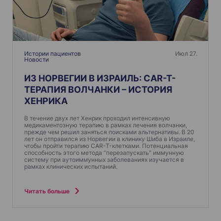
п
о
з
а
п
Истории пациентов
Июл 27.
Новости
и
ИЗ НОРВЕГИИ В ИЗРАИЛЬ: CAR-T-
с
ТЕРАПИЯ ВОЛЧАНКИ – ИСТОРИЯ
я
ХЕНРИКА
м
В течение двух лет Хенрик проходил интенсивную
медикаментозную терапию в рамках лечения волчанки,
прежде чем решил заняться поисками альтернативы. В 20
лет он отправился из Норвегии в клинику Шиба в Израиле,
чтобы пройти терапию CAR-T-клетками. Потенциальная
способность этого метода “перезапускать” иммунную
систему при аутоиммунных заболеваниях изучается в
рамках клинических испытаний.
Читать больше