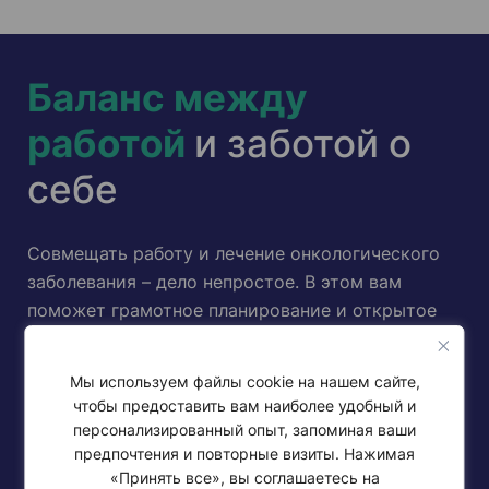
Баланс между
работой
и заботой о
себе
Совмещать работу и лечение онкологического
заболевания – дело непростое. В этом вам
поможет грамотное планирование и открытое
общение.
Мы используем файлы cookie на нашем сайте,
Во-первых, установите границы и работайте в их
чтобы предоставить вам наиболее удобный и
пределах – не берите на себя слишком много. Вы
персонализированный опыт, запоминая ваши
можете сбавить темп и открыто сообщить об
предпочтения и повторные визиты. Нажимая
этом своему начальнику или отделу кадров.
«Принять все», вы соглашаетесь на