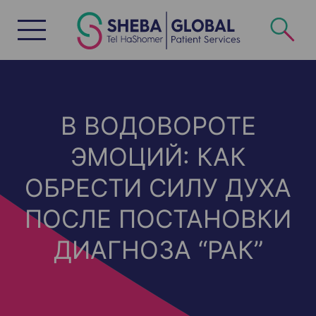
S
k
i
p
t
o
c
o
n
t
e
n
В ВОДОВОРОТЕ
t
ЭМОЦИЙ: КАК
ОБРЕСТИ СИЛУ ДУХА
ПОСЛЕ ПОСТАНОВКИ
ДИАГНОЗА “РАК”