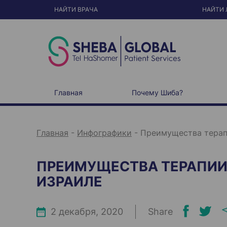
S
k
НАЙТИ ВРАЧА
НАЙТИ 
i
p
t
o
c
o
n
t
e
n
t
Главная
Почему Шиба?
Главная
-
Инфографики
-
Преимущества терап
ПРЕИМУЩЕСТВА ТЕРАПИИ
ИЗРАИЛЕ
2 декабря, 2020
Share