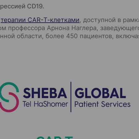
рессией CD19.
и
терапии CAR-Т-клетками
, доступной в рам
вом профессора Арнона Наглера, заведующе
нной области, более 450 пациентов, включа