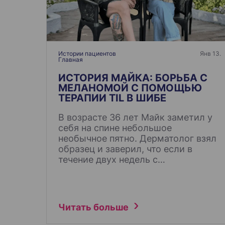
п
о
з
а
Истории пациентов
Янв 13.
Главная
п
и
ИСТОРИЯ МАЙКА: БОРЬБА С
МЕЛАНОМОЙ С ПОМОЩЬЮ
с
ТЕРАПИИ TIL В ШИБЕ
я
В возрасте 36 лет Майк заметил у
м
себя на спине небольшое
необычное пятно. Дерматолог взял
образец и заверил, что если в
течение двух недель с…
Читать больше