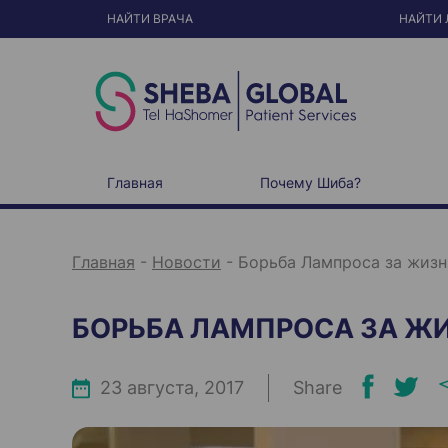
S
k
НАЙТИ ВРАЧА
НАЙТИ 
i
p
t
o
c
o
n
t
e
n
t
Главная
Почему Шиба?
Главная
-
Новости
-
Борьба Лампроса за жизн
БОРЬБА ЛАМПРОСА ЗА Ж
23 августа, 2017
Share