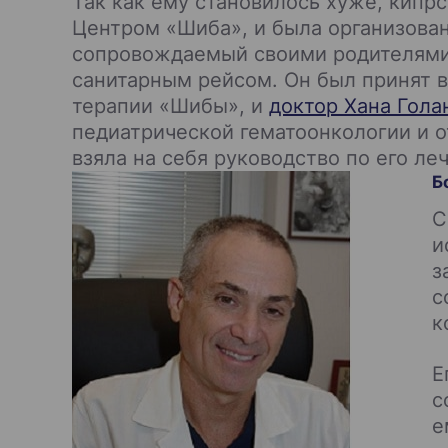
Так как ему становилось хуже, кипр
Центром «Шиба», и была организован
сопровождаемый своими родителями
санитарным рейсом. Он был принят 
терапии «Шибы», и
доктор Хана Гола
педиатрической гематоонкологии и о
взяла на себя руководство по его ле
Б
С
и
з
с
к
Е
с
е