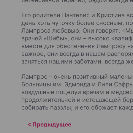
Его родители Пантелис и Кристина в
день хоть чуточку более сносным, п
Лампроса любовью. Они говорят: «М
врачей «Шибы», они – высоко квали
вместе для обеспечения Лампросу н
важное, они всегда в нашем распоря
заняться нашими заботами, всегда ж
Лампрос – очень позитивный малень
Больницы им. Эдмонда и Лили Сафры
воздушные поцелуи врачам и медсес
продолжительной и истощающей борь
собирать паззлы, и его обожает кажд
Н