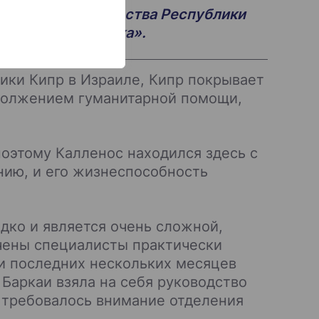
вы миссии Посольства Республики
ехлетнего мальчика».
ики Кипр в Израиле, Кипр покрывает
одолжением гуманитарной помощи,
поэтому Калленос находился здесь с
нию, и его жизнеспособность
дко и является очень сложной,
ечены специалисты практически
и последних нескольких месяцев
 Баркаи взяла на себя руководство
 требовалось внимание отделения