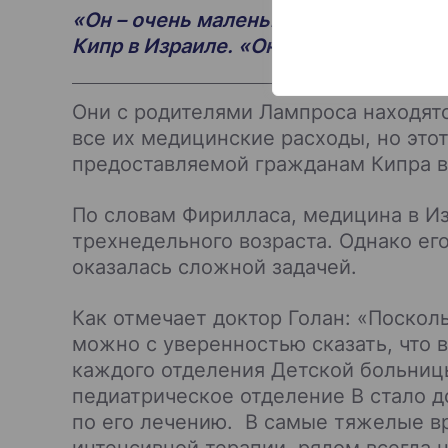
«Он – очень маленький мальчик», —
Кипр в Израиле. «Он очень слаб, а е
Они с родителями Лампроса находятс
все их медицинские расходы, но эт
предоставляемой гражданам Кипра в
По словам Фирилласа, медицина в Из
трехнедельного возраста. Однако ег
оказалась сложной задачей.
Как отмечает доктор Голан: «Поскол
можно с уверенностью сказать, что 
каждого отделения Детской больниц
педиатрическое отделение В стало д
по его лечению. В самые тяжелые в
интенсивной терапии, рядом всегда 