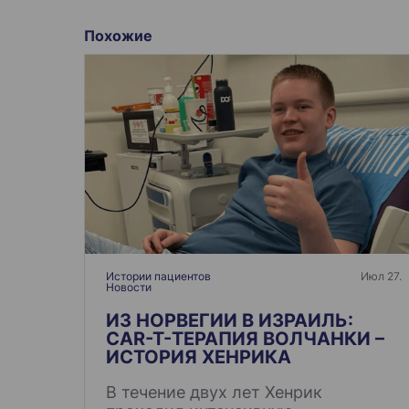
а
в
Похожие
и
г
а
ц
и
я
п
о
з
а
Истории пациентов
Июл 27.
Новости
п
и
ИЗ НОРВЕГИИ В ИЗРАИЛЬ:
CAR-T-ТЕРАПИЯ ВОЛЧАНКИ –
с
ИСТОРИЯ ХЕНРИКА
я
В течение двух лет Хенрик
м