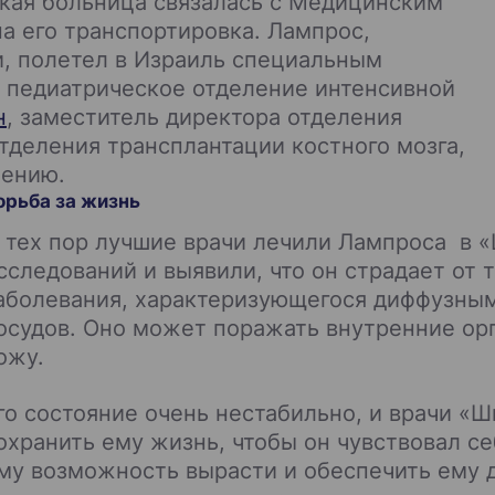
ская больница связалась с Медицинским
а его транспортировка. Лампрос,
, полетел в Израиль специальным
в педиатрическое отделение интенсивной
н
, заместитель директора отделения
тделения трансплантации костного мозга,
чению.
орьба за жизнь
 тех пор лучшие врачи лечили Лампроса в 
сследований и выявили, что он страдает от 
аболевания, характеризующегося диффузны
осудов. Оно может поражать внутренние орга
ожу.
го состояние очень нестабильно, и врачи «Ш
охранить ему жизнь, чтобы он чувствовал се
му возможность вырасти и обеспечить ему 