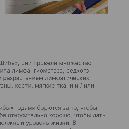
«Шибе», они провели множество
типа лимфангиоматоза, редкого
м разрастанием лимфатических
ны, кости, мягкие ткани и / или
ибы» годами борются за то, чтобы
бя относительно хорошо, чтобы дать
должный уровень жизни. В