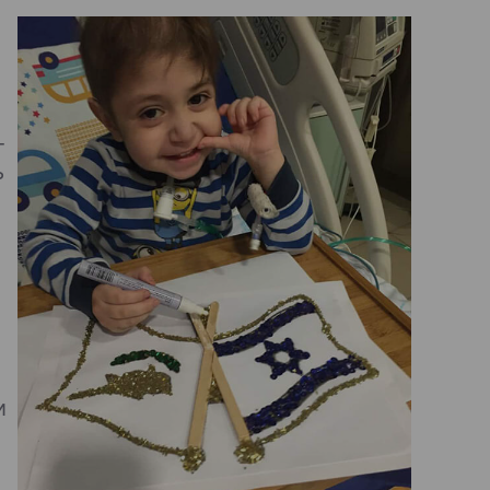
-
ь
и