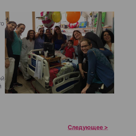
го
ой
й