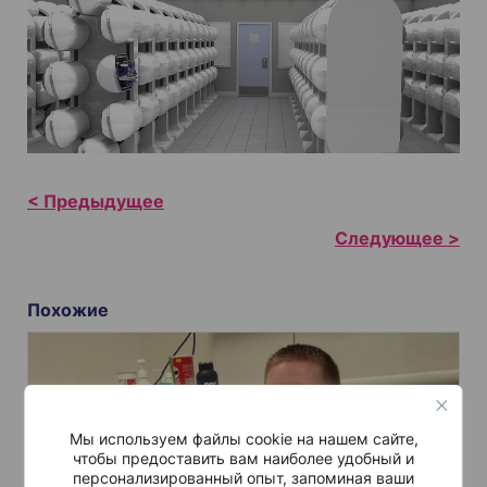
Н
а
в
и
Похожие
г
а
ц
и
Мы используем файлы cookie на нашем сайте,
я
чтобы предоставить вам наиболее удобный и
п
персонализированный опыт, запоминая ваши