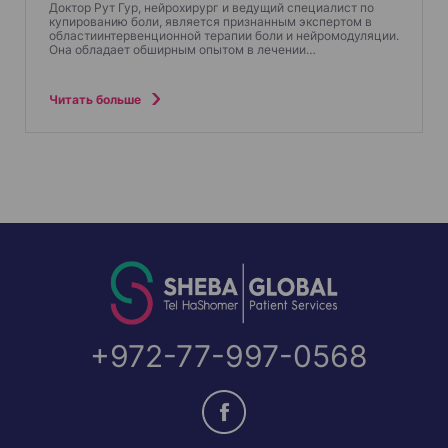
Доктор Рут Гур, нейрохирург и ведущий специалист по
купированию боли, является признанным экспертом в
областиинтервенционной терапии боли и нейромодуляции.
Она обладает обширным опытом в лечении…
Читать больше
+972-77-997-0568