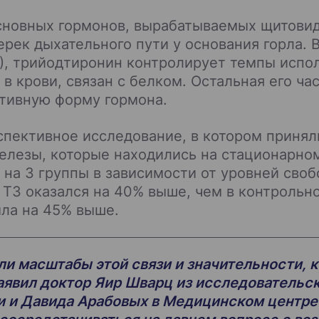
 основных гормонов, вырабатываемых щитови
рек дыхательного пути у основания горла.
), трийодтиронин контролирует темпы испол
 в крови, связан с белком. Остальная его ча
ктивную форму гормона.
пективное исследование, в котором приняли
лезы, которые находились на стационарном
 на 3 группы в зависимости от уровней своб
 Т3 оказался на 40% выше, чем в контрольно
ыла на 45% выше.
ли масштабы этой связи и значительности, 
заявил доктор Яир Шварц из исследовательс
ии и Давида Арабовых в Медицинском центре