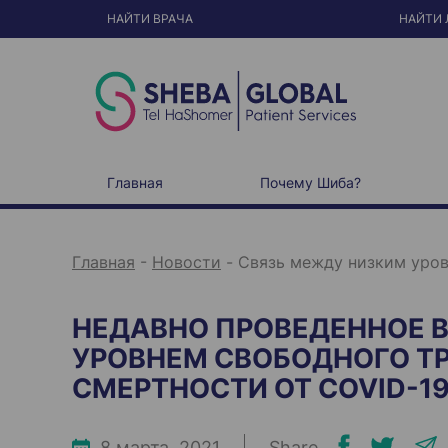
S
k
НАЙТИ ВРАЧА
НАЙТИ 
i
p
t
o
c
o
n
t
e
n
t
Главная
Почему Шиба?
Главная
-
Новости
-
Cвязь между низким уро
НЕДАВНО ПРОВЕДЕННОЕ 
УРОВНЕМ СВОБОДНОГО Т
СМЕРТНОСТИ ОТ COVID-1
8 марта, 2021
Share