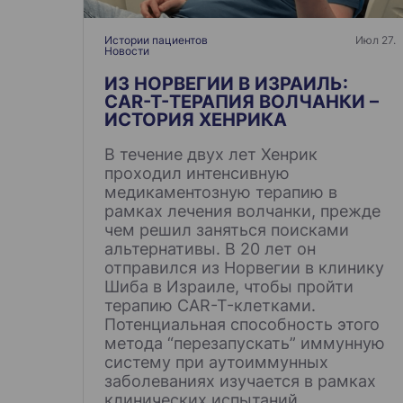
з
а
Истории пациентов
Июл 27.
Новости
п
и
ИЗ НОРВЕГИИ В ИЗРАИЛЬ:
CAR-T-ТЕРАПИЯ ВОЛЧАНКИ –
с
ИСТОРИЯ ХЕНРИКА
я
В течение двух лет Хенрик
м
проходил интенсивную
медикаментозную терапию в
рамках лечения волчанки, прежде
чем решил заняться поисками
альтернативы. В 20 лет он
отправился из Норвегии в клинику
Шиба в Израиле, чтобы пройти
терапию CAR-T-клетками.
Потенциальная способность этого
метода “перезапускать” иммунную
систему при аутоиммунных
заболеваниях изучается в рамках
клинических испытаний.