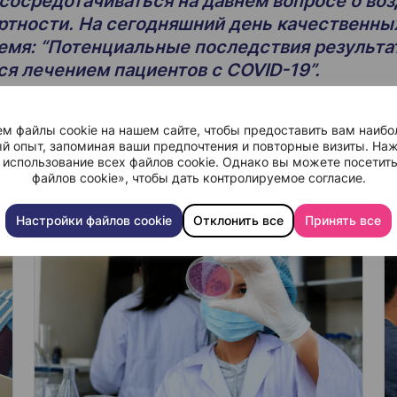
осредотачиваться на давнем вопросе о воз
ертности. На сегодняшний день качественны
время: “Потенциальные последствия результа
я лечением пациентов с COVID-19”.
м файлы cookie на нашем сайте, чтобы предоставить вам наибо
й опыт, запоминая ваши предпочтения и повторные визиты. Наж
 использование всех файлов cookie. Однако вы можете посетит
файлов cookie», чтобы дать контролируемое согласие.
Настройки файлов cookie
Отклонить все
Принять все