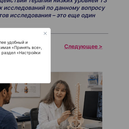
действии терапии низких уровней Т3
х исследований по данному вопросу
тов исследования – это еще один
лее удобный и
имая «Принять все»,
ь раздел «Настройки