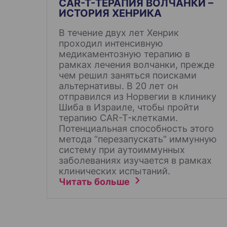
CAR-T-ТЕРАПИЯ ВОЛЧАНКИ –
с
ИСТОРИЯ ХЕНРИКА
я
В течение двух лет Хенрик
м
проходил интенсивную
медикаментозную терапию в
рамках лечения волчанки, прежде
чем решил заняться поисками
альтернативы. В 20 лет он
отправился из Норвегии в клинику
Шиба в Израиле, чтобы пройти
терапию CAR-T-клетками.
Потенциальная способность этого
метода “перезапускать” иммунную
систему при аутоиммунных
заболеваниях изучается в рамках
клинических испытаний.
Читать больше