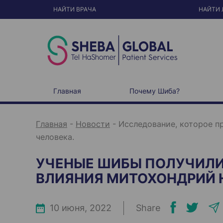
S
k
НАЙТИ ВРАЧА
НАЙТИ 
i
p
t
o
c
o
n
t
e
n
t
Главная
Почему Шиба?
Главная
-
Новости
-
Исследование, которое п
человека.
УЧЕНЫЕ ШИБЫ ПОЛУЧИЛИ 
ВЛИЯНИЯ МИТОХОНДРИЙ 
10 июня, 2022
Share