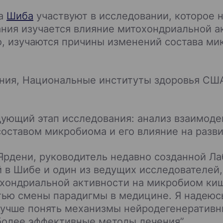
ра
Шиба
участвуют в исследовании, которое 
ания изучается влияние митохондриальной а
, изучаются причины изменений состава ми
ния, Национальные институты здоровья США 
дующий этап исследования: анализ взаимод
оставом микробиома и его влияние на разви
Ярдени, руководитель недавно созданной Л
 в Шибе и один из ведущих исследователей,
охондриальной активности на микробиом ки
тью смены парадигмы в медицине. Я надеюсь
учше понять механизмы нейродегенеративны
более эффективные методы лечения”.