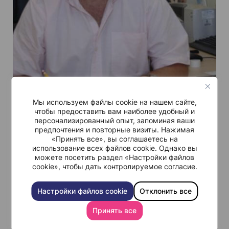
Мы используем файлы cookie на нашем сайте,
Доктор Давид Мишали
чтобы предоставить вам наиболее удобный и
Доктор Мишали сообщает, что он следит за
персонализированный опыт, запоминая ваши
предпочтения и повторные визиты. Нажимая
событиями и знает, что ожидается прибытие
«Принять все», вы соглашаетесь на
новых пациентов с обширными травмами. Тем не
использование всех файлов cookie. Однако вы
можете посетить раздел «Настройки файлов
менее, по его словам, он всегда сосредоточен на
cookie», чтобы дать контролируемое согласие.
предоставлении наилучшего медицинского
обслуживания, а не на политической обстановке
Настройки файлов cookie
Отклонить все
или боевых действиях в Сирии или Ираке.
Принять все