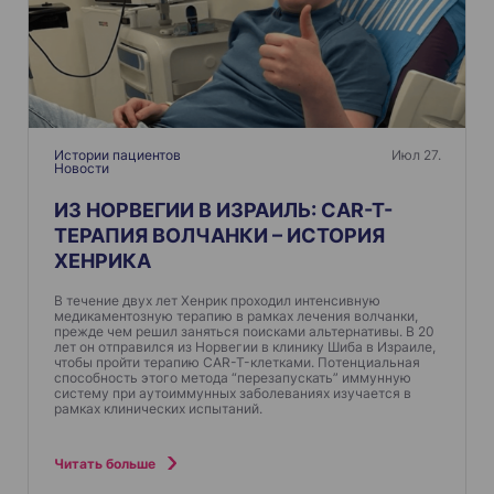
я
п
о
з
а
п
Истории пациентов
Июл 27.
Новости
и
ИЗ НОРВЕГИИ В ИЗРАИЛЬ: CAR-T-
с
ТЕРАПИЯ ВОЛЧАНКИ – ИСТОРИЯ
я
ХЕНРИКА
м
В течение двух лет Хенрик проходил интенсивную
медикаментозную терапию в рамках лечения волчанки,
прежде чем решил заняться поисками альтернативы. В 20
лет он отправился из Норвегии в клинику Шиба в Израиле,
чтобы пройти терапию CAR-T-клетками. Потенциальная
способность этого метода “перезапускать” иммунную
систему при аутоиммунных заболеваниях изучается в
рамках клинических испытаний.
Читать больше