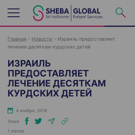
S
k
i
p
t
o
c
o
n
Главная
-
Новости
-
Израиль предоставляет
t
e
лечение десяткам курдских детей
n
t
ИЗРАИЛЬ
ПРЕДОСТАВЛЯЕТ
ЛЕЧЕНИЕ ДЕСЯТКАМ
КУРДСКИХ ДЕТЕЙ
4 ноября, 2019
Share
1 minute