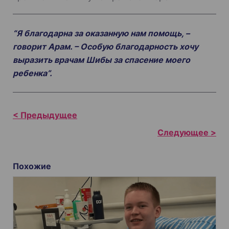
“Я благодарна за оказанную нам помощь, –
говорит Арам. – Особую благодарность хочу
выразить врачам Шибы за спасение моего
ребенка”.
Н
а
в
и
Похожие
г
а
ц
и