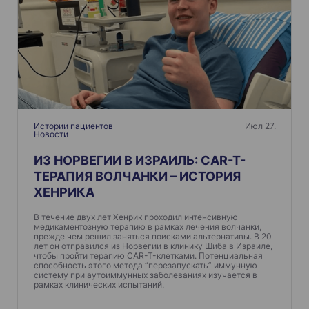
и
я
п
о
з
а
п
Истории пациентов
Июл 27.
Новости
и
ИЗ НОРВЕГИИ В ИЗРАИЛЬ: CAR-T-
с
ТЕРАПИЯ ВОЛЧАНКИ – ИСТОРИЯ
я
ХЕНРИКА
м
В течение двух лет Хенрик проходил интенсивную
медикаментозную терапию в рамках лечения волчанки,
прежде чем решил заняться поисками альтернативы. В 20
лет он отправился из Норвегии в клинику Шиба в Израиле,
чтобы пройти терапию CAR-T-клетками. Потенциальная
способность этого метода “перезапускать” иммунную
систему при аутоиммунных заболеваниях изучается в
рамках клинических испытаний.