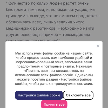
“Количество пожилых людей растет очень
быстрыми темпами, и, понимая ситуацию, мы
приходим к выводу, что не сможем продолжать
обслуживать всех, лишь увеличив число
медицинских работников. Необходимо найти
другое решение, например – телемедицина
(дистанционная медицина)”.
Шиба полагает, что цифровая медицина является
Мы используем файлы cookie на нашем сайте,
чтобы предоставить вам наиболее удобный и
эффективным решением в предоставлении
персонализированный опыт, запоминая ваши
медицинской помощи в сельских,
предпочтения и повторные визиты. Нажимая
малонаселенных районах, где нет врачей-
«Принять все», вы соглашаетесь на
использование всех файлов cookie. Однако вы
специалистов. Применение телемедицины в
можете посетить раздел «Настройки файлов
таких регионах может сделать
cookie», чтобы дать контролируемое согласие.
высококачественную медицину глобальной.
Настройки файлов cookie
Отклонить все
Вместо вопроса: “Кто лучший врач, который
принимает рядом со мной?”, люди будут
Принять все