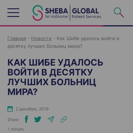
S
k
i
p
t
o
c
o
n
Главная
-
Новости
-
Как Шибе удалось войти в
t
e
десятку лучших больниц мира?
n
t
КАК ШИБЕ УДАЛОСЬ
ВОЙТИ В ДЕСЯТКУ
ЛУЧШИХ БОЛЬНИЦ
МИРА?
2 декабря, 2019
Share
1 minute