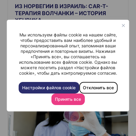
и
ИЗ НОРВЕГИИ В ИЗРАИЛЬ: CAR-T-
с
ТЕРАПИЯ ВОЛЧАНКИ – ИСТОРИЯ
я
ХЕНРИКА
м
В течение двух лет Хенрик проходил интенсивную
Мы используем файлы cookie на нашем сайте,
медикаментозную терапию в рамках лечения волчанки,
прежде чем решил заняться поисками альтернативы. В 20
чтобы предоставить вам наиболее удобный и
лет он отправился из Норвегии в клинику Шиба в Израиле,
персонализированный опыт, запоминая ваши
чтобы пройти терапию CAR-T-клетками. Потенциальная
предпочтения и повторные визиты. Нажимая
способность этого метода “перезапускать” иммунную
«Принять все», вы соглашаетесь на
систему при аутоиммунных заболеваниях изучается в
рамках клинических испытаний.
использование всех файлов cookie. Однако вы
можете посетить раздел «Настройки файлов
cookie», чтобы дать контролируемое согласие.
Читать больше
Настройки файлов cookie
Отклонить все
Принять все