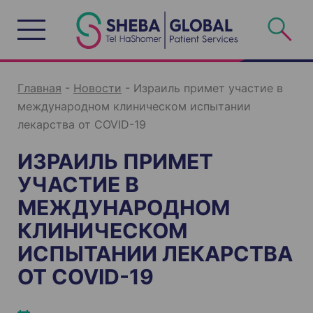
S
k
i
p
t
o
c
o
n
Главная
-
Новости
-
Израиль примет участие в
t
e
международном клиническом испытании
n
t
лекарства от COVID-19
ИЗРАИЛЬ ПРИМЕТ
УЧАСТИЕ В
МЕЖДУНАРОДНОМ
КЛИНИЧЕСКОМ
ИСПЫТАНИИ ЛЕКАРСТВА
ОТ COVID-19