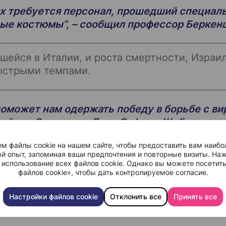
 требуется персонал, прошедший специальн
ые костюмы”, – сообщил профессор Беркен
шейся в Италии, и роста смертности, Изра
ыстрыми темпами.
оможет нам одержать победу в борьбе с ви
ей им. Эдмонда и Лили Сафра
в Шибе.
м файлы cookie на нашем сайте, чтобы предоставить вам наибо
сивной терапии коронавируса Шибы
й опыт, запоминая ваши предпочтения и повторные визиты. Наж
 использование всех файлов cookie. Однако вы можете посетит
ых заболеваний Медицинского центра Шиба,
файлов cookie», чтобы дать контролируемое согласие.
международным представителем, о новом п
Настройки файлов cookie
Отклонить все
Принять все