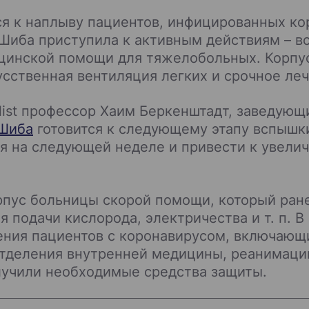
ся к наплыву пациентов, инфицированных ко
иба приступила к активным действиям – все
инской помощи для тяжелобольных. Корпус
сственная вентиляция легких и срочное леч
alist профессор Хаим Беркенштадт, заведую
Шиба
готовится к следующему этапу вспышк
ься на следующей неделе и привести к увел
пус больницы скорой помощи, который ране
 подачи кислорода, электричества и т. п. В
ения пациентов с коронавирусом, включающ
отделения внутренней медицины, реанимаци
лучили необходимые средства защиты.