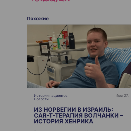
а
в
Похожие
и
г
а
ц
и
я
п
о
з
а
Истории пациентов
Июл 27.
Новости
п
и
ИЗ НОРВЕГИИ В ИЗРАИЛЬ:
CAR-T-ТЕРАПИЯ ВОЛЧАНКИ –
с
ИСТОРИЯ ХЕНРИКА
я