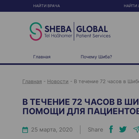
S
k
НАЙТИ ВРАЧА
НАЙТИ 
i
p
t
o
c
o
n
t
e
n
t
Главная
Почему Шиба?
Главная
-
Новости
-
В течение 72 часов в Ши
В ТЕЧЕНИЕ 72 ЧАСОВ В 
ПОМОЩИ ДЛЯ ПАЦИЕНТОВ 
25 марта, 2020
Share