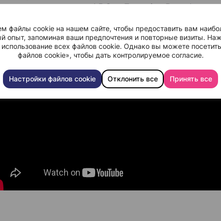
ионному проекту ARC и Farpoint Developme
е совместных новаторских проектов в облас
м файлы cookie на нашем сайте, чтобы предоставить вам наибо
огрессивных моделей здравоохранения в наш
й опыт, запоминая ваши предпочтения и повторные визиты. Наж
 использование всех файлов cookie. Однако вы можете посетит
файлов cookie», чтобы дать контролируемое согласие.
Настройки файлов cookie
Отклонить все
Принять все