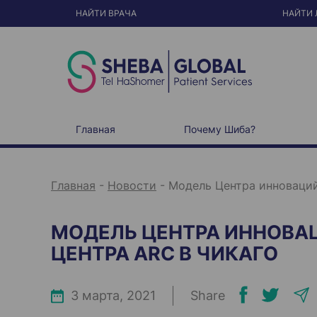
S
k
НАЙТИ ВРАЧА
НАЙТИ 
i
p
t
o
c
o
n
t
e
n
t
Главная
Почему Шиба?
Главная
-
Новости
-
Модель Центра инноваций
МОДЕЛЬ ЦЕНТРА ИННОВАЦ
ЦЕНТРА ARC В ЧИКАГО
3 марта, 2021
Share