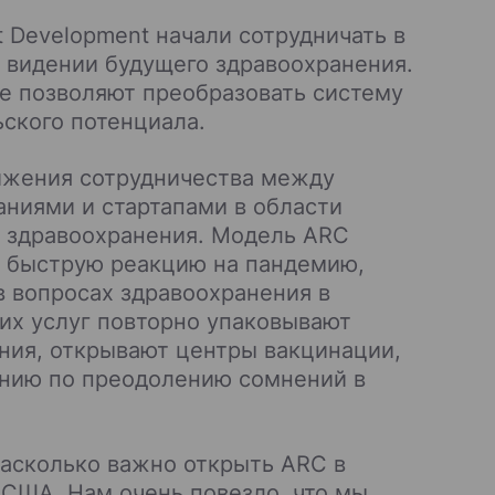
nt Development начали сотрудничать в
м видении будущего здравоохранения.
е позволяют преобразовать систему
ского потенциала.
ижения сотрудничества между
ниями и стартапами в области
х здравоохранения. Модель ARC
ь быструю реакцию на пандемию,
 вопросах здравоохранения в
их услуг повторно упаковывают
ения, открывают центры вакцинации,
анию по преодолению сомнений в
насколько важно открыть ARC в
 США. Нам очень повезло, что мы