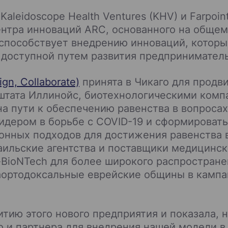
Kaleidoscope Health Ventures (KHV) и Farpoi
ентра инноваций ARC, основанного на обще
 способствует внедрению инноваций, которы
 доступной путем развития предприниматель
gn, Collaborate)
принята в Чикаго для продв
тата Иллинойс, биотехнологическими компа
на пути к обеспечению равенства в вопроса
идером в борьбе с COVID-19 и сформироват
нных подходов для достижения равенства в
аильские агентства и поставщики медицинск
-BioNTech для более широкого распростран
раортодоксальные еврейские общины в камп
итию этого нового предприятия и показала, 
 и партнера для внедрения нашей модели в