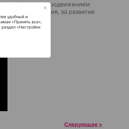
nt за работу над продвижением
ти здравоохранения, за развитие
лее удобный и
ем штате”.
имая «Принять все»,
ь раздел «Настройки