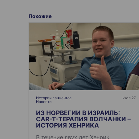
а
в
Похожие
и
г
а
ц
и
я
п
о
з
а
Истории пациентов
Июл 27.
Новости
п
и
ИЗ НОРВЕГИИ В ИЗРАИЛЬ:
CAR-T-ТЕРАПИЯ ВОЛЧАНКИ –
с
ИСТОРИЯ ХЕНРИКА
я
В течение двух лет Хенрик
м