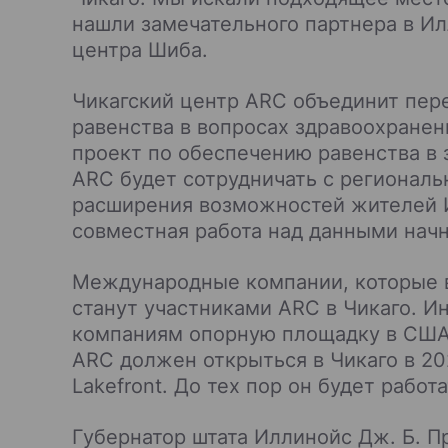
нашли замечательного партнера в Ил
центра Шиба.
Чикагский центр ARC объединит пер
равенства в вопросах здравоохране
проект по обеспечению равенства в з
ARC будет сотрудничать с регионал
расширения возможностей жителей И
совместная работа над данными начн
Международные компании, которые в
станут участниками ARC в Чикаго. И
компаниям опорную площадку в США 
ARC должен открыться в Чикаго в 202
Lakefront. До тех пор он будет работ
Губернатор штата Иллинойс Дж. Б. Пр