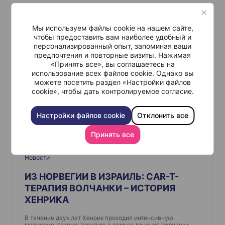
и
Похожие
г
Мы используем файлы cookie на нашем сайте,
чтобы предоставить вам наиболее удобный и
а
персонализированный опыт, запоминая ваши
ц
предпочтения и повторные визиты. Нажимая
«Принять все», вы соглашаетесь на
и
использование всех файлов cookie. Однако вы
я
можете посетить раздел «Настройки файлов
cookie», чтобы дать контролируемое согласие.
п
о
Настройки файлов cookie
Отклонить все
з
Принять все
а
п
Истории пациентов
Июл 27.
Новости
и
ИЗ НОРВЕГИИ В ИЗРАИЛЬ: CAR-T-
с
ТЕРАПИЯ ВОЛЧАНКИ – ИСТОРИЯ
я
ХЕНРИКА
м
В течение двух лет Хенрик проходил интенсивную
медикаментозную терапию в рамках лечения волчанки,