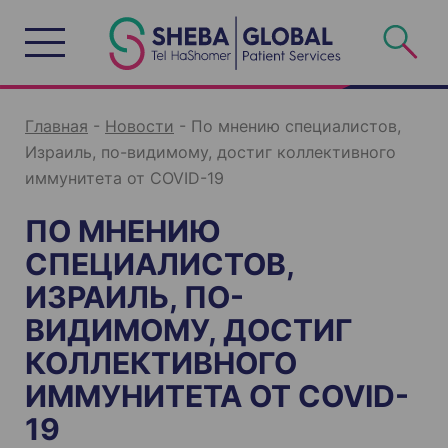
S
k
i
p
t
o
c
o
n
Главная
-
Новости
-
По мнению специалистов,
t
e
Израиль, по-видимому, достиг коллективного
n
t
иммунитета от COVID-19
ПО МНЕНИЮ
СПЕЦИАЛИСТОВ,
ИЗРАИЛЬ, ПО-
ВИДИМОМУ, ДОСТИГ
КОЛЛЕКТИВНОГО
ИММУНИТЕТА ОТ COVID-
19