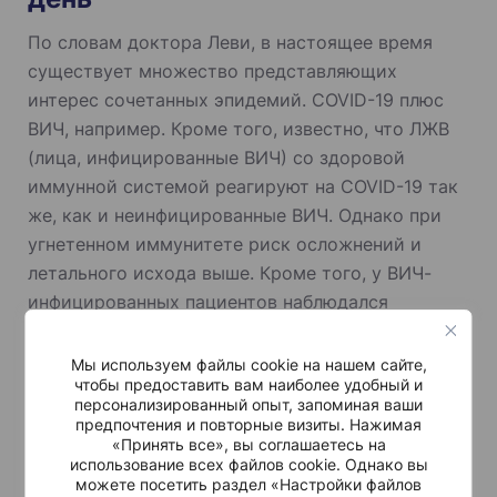
По словам доктора Леви, в настоящее время
существует множество представляющих
интерес сочетанных эпидемий. COVID-19 плюс
ВИЧ, например. Кроме того, известно, что ЛЖВ
(лица, инфицированные ВИЧ) со здоровой
иммунной системой реагируют на COVID-19 так
же, как и неинфицированные ВИЧ. Однако при
угнетенном иммунитете риск осложнений и
летального исхода выше. Кроме того, у ВИЧ-
инфицированных пациентов наблюдался
похожий иммунный ответ на вакцинацию
(иммуногенность), хотя их иммунная система
Мы используем файлы cookie на нашем сайте,
чтобы предоставить вам наиболее удобный и
ослабевает быстрее.
персонализированный опыт, запоминая ваши
предпочтения и повторные визиты. Нажимая
Медицинский центр Шиба первым провел
«Принять все», вы соглашаетесь на
использование всех файлов cookie. Однако вы
испытание вакцины от COVID-19 среди ЛЖВ
можете посетить раздел «Настройки файлов