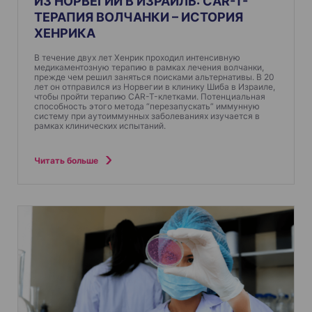
ИЗ НОРВЕГИИ В ИЗРАИЛЬ: CAR-T-
с
ТЕРАПИЯ ВОЛЧАНКИ – ИСТОРИЯ
я
ХЕНРИКА
м
В течение двух лет Хенрик проходил интенсивную
медикаментозную терапию в рамках лечения волчанки,
прежде чем решил заняться поисками альтернативы. В 20
лет он отправился из Норвегии в клинику Шиба в Израиле,
чтобы пройти терапию CAR-T-клетками. Потенциальная
способность этого метода “перезапускать” иммунную
систему при аутоиммунных заболеваниях изучается в
рамках клинических испытаний.
Читать больше