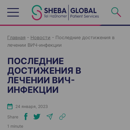
S
k
i
p
t
o
c
o
n
Главная
-
Новости
-
Последние достижения в
t
e
лечении ВИЧ-инфекции
n
t
ПОСЛЕДНИЕ
ДОСТИЖЕНИЯ В
ЛЕЧЕНИИ ВИЧ-
ИНФЕКЦИИ
24 января, 2023
Share
1 minute