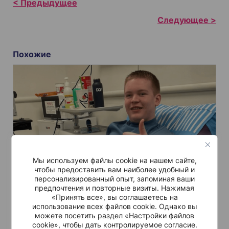
Н
а
в
и
Похожие
г
а
ц
и
я
п
о
з
Мы используем файлы cookie на нашем сайте,
чтобы предоставить вам наиболее удобный и
а
персонализированный опыт, запоминая ваши
предпочтения и повторные визиты. Нажимая
п
Истории пациентов
Июл 27.
Новости
«Принять все», вы соглашаетесь на
и
использование всех файлов cookie. Однако вы
ИЗ НОРВЕГИИ В ИЗРАИЛЬ: CAR-T-
можете посетить раздел «Настройки файлов
с
cookie», чтобы дать контролируемое согласие.
ТЕРАПИЯ ВОЛЧАНКИ – ИСТОРИЯ