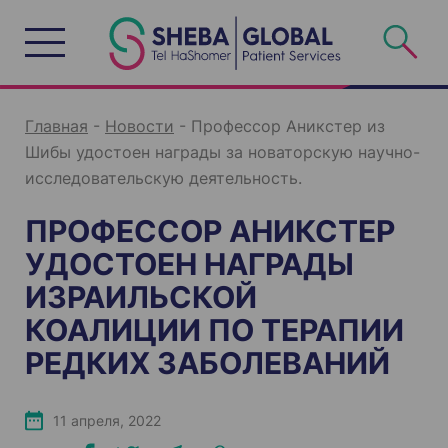
S
k
i
p
t
o
c
o
n
Главная
-
Новости
-
Профессор Аникстер из
t
e
Шибы удостоен награды за новаторскую научно-
n
t
исследовательскую деятельность.
ПРОФЕССОР АНИКСТЕР
УДОСТОЕН НАГРАДЫ
ИЗРАИЛЬСКОЙ
КОАЛИЦИИ ПО ТЕРАПИИ
РЕДКИХ ЗАБОЛЕВАНИЙ
11 апреля, 2022